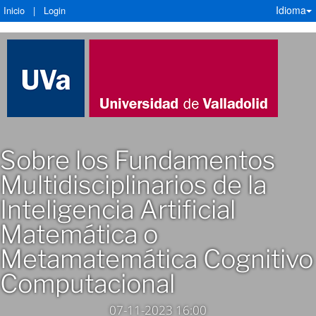
Idioma
Inicio
|
Login
Sobre los Fundamentos
Multidisciplinarios de la
Inteligencia Artificial
Matemática o
Metamatemática Cognitivo
Computacional
07-11-2023 16:00