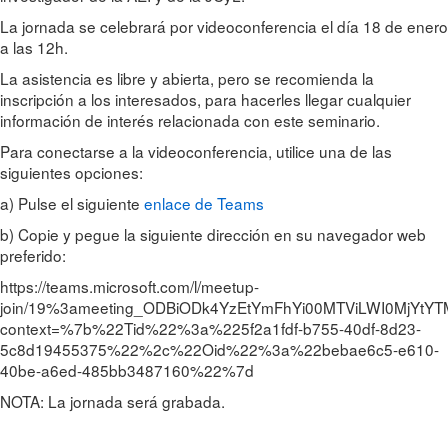
La jornada se celebrará por videoconferencia el día 18 de enero
a las 12h.
La asistencia es libre y abierta, pero se recomienda la
inscripción a los interesados, para hacerles llegar cualquier
información de interés relacionada con este seminario.
Para conectarse a la videoconferencia, utilice una de las
siguientes opciones:
a) Pulse el siguiente
enlace de Teams
b) Copie y pegue la siguiente dirección en su navegador web
preferido:
https://teams.microsoft.com/l/meetup-
join/19%3ameeting_ODBiODk4YzEtYmFhYi00MTViLWI0MjYt
context=%7b%22Tid%22%3a%225f2a1fdf-b755-40df-8d23-
5c8d19455375%22%2c%22Oid%22%3a%22bebae6c5-e610-
40be-a6ed-485bb3487160%22%7d
NOTA: La jornada será grabada.