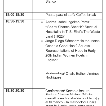
Blanco
18:00-18:30
Pausa para el café/ Coffee break
Andrea Isabel Ingelmo Pérez:
18:30-19:30
“‘Shanti Shantih Shantih’: Spiritual
Hospitality in T. S. Eliot’s The Waste
Land (1922)”
Jorge Diego Sánchez: “Is the Indian
Ocean a Good Host? Aquatic
Representations of Hope in Early
20th Indian Women Poets in
English”
Moderadora/ Chair: Esther Jiménez
Rodríguez
Conferencia/ Keynote lecture:
19:30-20:30
Enrique Vargas Molina: “Música
carnática en jazz-fusión occidental y
el flamenco y la metodología para
crear la fusión viable entre estos