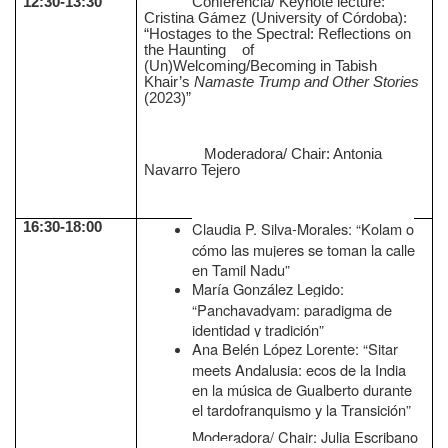
12:30-13:30
Conferencia/ Keynote lecture:
Cristina Gámez (University of Córdoba):
“Hostages to the Spectral: Reflections on
the Haunting of
(Un)Welcoming/Becoming in Tabish
Khair’s
Namaste Trump and Other Stories
(2023)”
Moderadora/ Chair: Antonia
Navarro Tejero
Claudia P. Silva-Morales: “Kolam o
16:30-18:00
cómo las mujeres se toman la calle
en Tamil Nadu”
María González Legido:
“Panchavadyam: paradigma de
identidad y tradición”
Ana Belén López Lorente: “Sitar
meets Andalusia: ecos de la India
en la música de Gualberto durante
el tardofranquismo y la Transición”
Moderadora/ Chair: Julia Escribano