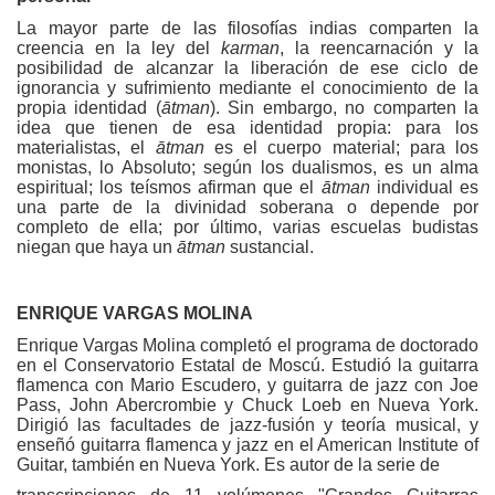
La mayor parte de las filosofías indias comparten la
creencia en la ley del
karman
, la reencarnación y la
posibilidad de alcanzar la liberación de ese ciclo de
ignorancia y sufrimiento mediante el conocimiento de la
propia identidad (
ātman
). Sin embargo, no comparten la
idea que tienen de esa identidad propia: para los
materialistas, el
ātman
es el cuerpo material; para los
monistas, lo Absoluto; según los dualismos, es un alma
espiritual; los teísmos afirman que el
ātman
individual es
una parte de la divinidad soberana o depende por
completo de ella; por último, varias escuelas budistas
niegan que haya un
ātman
sustancial.
ENRIQUE VARGAS MOLINA
Enrique Vargas Molina completó el programa de doctorado
en el Conservatorio Estatal de Moscú. Estudió la guitarra
flamenca con Mario Escudero, y guitarra de jazz con Joe
Pass, John Abercrombie y Chuck Loeb en Nueva York.
Dirigió las facultades de jazz-fusión y teoría musical, y
enseñó guitarra flamenca y jazz en el American Institute of
Guitar, también en Nueva York. Es autor de la serie de