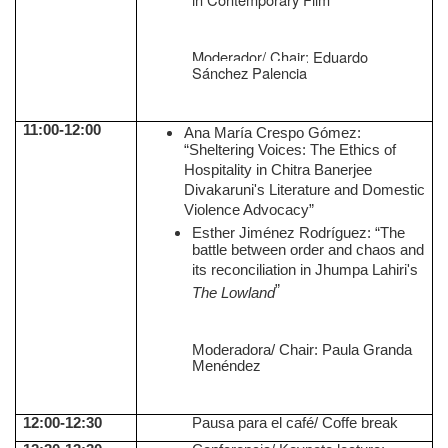
Moderador/ Chair: Eduardo
Sánchez Palencia
11:00-12:00
Ana María Crespo Gómez:
“Sheltering Voices: The Ethics of
Hospitality in Chitra Banerjee
Divakaruni's Literature and Domestic
Violence Advocacy”
Esther Jiménez Rodríguez: “The
battle between order and chaos and
its reconciliation in Jhumpa Lahiri's
”
The Lowland
Moderadora/ Chair: Paula Granda
Menéndez
12:00-12:30
Pausa para el café/ Coffe break