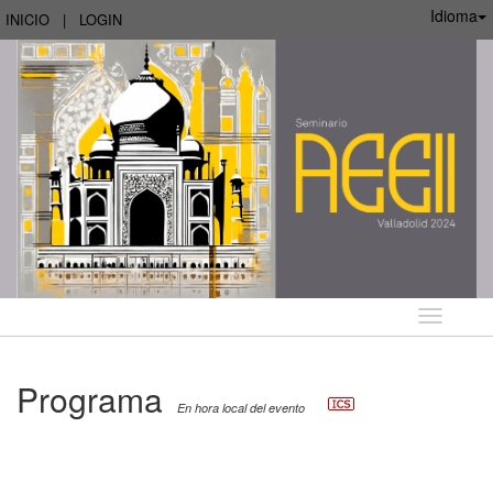
Idioma
INICIO
|
LOGIN
Idioma
Programa
En hora local del evento