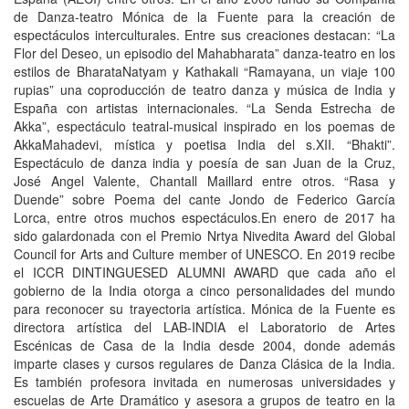
de Danza-teatro Mónica de la Fuente para la creación de
espectáculos interculturales. Entre sus creaciones destacan: “La
Flor del Deseo, un episodio del Mahabharata” danza-teatro en los
estilos de BharataNatyam y Kathakali “Ramayana, un viaje 100
rupias” una coproducción de teatro danza y música de India y
España con artistas internacionales. “La Senda Estrecha de
Akka”, espectáculo teatral-musical inspirado en los poemas de
AkkaMahadevi, mística y poetisa India del s.XII. “Bhakti”.
Espectáculo de danza india y poesía de san Juan de la Cruz,
José Angel Valente, Chantall Maillard entre otros. “Rasa y
Duende” sobre Poema del cante Jondo de Federico García
Lorca, entre otros muchos espectáculos.En enero de 2017 ha
sido galardonada con el Premio Nrtya Nivedita Award del Global
Council for Arts and Culture member of UNESCO. En 2019 recibe
el ICCR DINTINGUESED ALUMNI AWARD que cada año el
gobierno de la India otorga a cinco personalidades del mundo
para reconocer su trayectoria artística. Mónica de la Fuente es
directora artística del LAB-INDIA el Laboratorio de Artes
Escénicas de Casa de la India desde 2004, donde además
imparte clases y cursos regulares de Danza Clásica de la India.
Es también profesora invitada en numerosas universidades y
escuelas de Arte Dramático y asesora a grupos de teatro en la