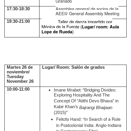
Granado
Asamblea general de socios de la
17:30-18:30
AEEII/ General Assembly Meeting
Taller de danza impartido por
19:30-21:00
Mónica de la Fuente (
Lugar/ room: Aula
)
Lope de Rueda
Martes 26 de
Lugar/ Room: Salón de grados
noviembre/
Tuesday
November 26
10:00-11:00
Imane Mrabet: “Bridging Divides:
Exploring Hospitality And The
Concept Of “Atithi Devo Bhava” in
Kabir Khan’s
Bajrangi Bhaijaan
(2015)”
Felicity Hand: “In Search of a Role
in Postcolonial India: Anglo-Indians
in Contemporary Film”