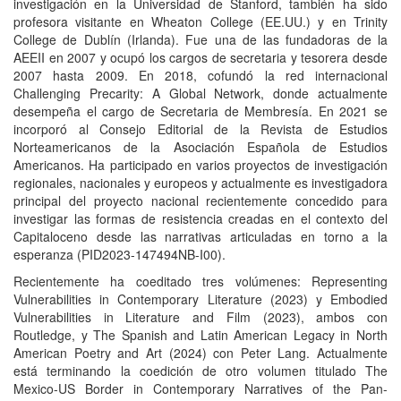
investigación en la Universidad de Stanford, también ha sido
profesora visitante en Wheaton College (EE.UU.) y en Trinity
College de Dublín (Irlanda). Fue una de las fundadoras de la
AEEII en 2007 y ocupó los cargos de secretaria y tesorera desde
2007 hasta 2009. En 2018, cofundó la red internacional
Challenging Precarity: A Global Network, donde actualmente
desempeña el cargo de Secretaria de Membresía. En 2021 se
incorporó al Consejo Editorial de la Revista de Estudios
Norteamericanos de la Asociación Española de Estudios
Americanos. Ha participado en varios proyectos de investigación
regionales, nacionales y europeos y actualmente es investigadora
principal del proyecto nacional recientemente concedido para
investigar las formas de resistencia creadas en el contexto del
Capitaloceno desde las narrativas articuladas en torno a la
esperanza (PID2023-147494NB-I00).
Recientemente ha coeditado tres volúmenes: Representing
Vulnerabilities in Contemporary Literature (2023) y Embodied
Vulnerabilities in Literature and Film (2023), ambos con
Routledge, y The Spanish and Latin American Legacy in North
American Poetry and Art (2024) con Peter Lang. Actualmente
está terminando la coedición de otro volumen titulado The
Mexico-US Border in Contemporary Narratives of the Pan-