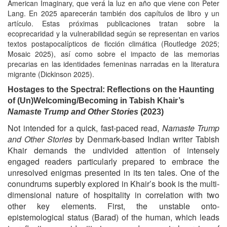
American Imaginary, que verá la luz en año que viene con Peter
Lang. En 2025 aparecerán también dos capítulos de libro y un
artículo. Estas próximas publicaciones tratan sobre la
ecoprecaridad y la vulnerabilidad según se representan en varios
textos postapocalípticos de ficción climática (Routledge 2025;
Mosaic 2025), así como sobre el impacto de las memorias
precarias en las identidades femeninas narradas en la literatura
migrante (Dickinson 2025).
Hostages to the Spectral: Reflections on the Haunting
of (Un)Welcoming/Becoming in Tabish Khair’s
Namaste Trump and Other Stories
(2023)
Not intended for a quick, fast-paced read,
Namaste Trump
and Other Stories
by Denmark-based Indian writer Tabish
Khair demands the undivided attention of intensely
engaged readers particularly prepared to embrace the
unresolved enigmas presented in its ten tales. One of the
conundrums superbly explored in Khair’s book is the multi-
dimensional nature of hospitality in correlation with two
other key elements. First, the unstable onto-
epistemological status (Barad) of the human, which leads