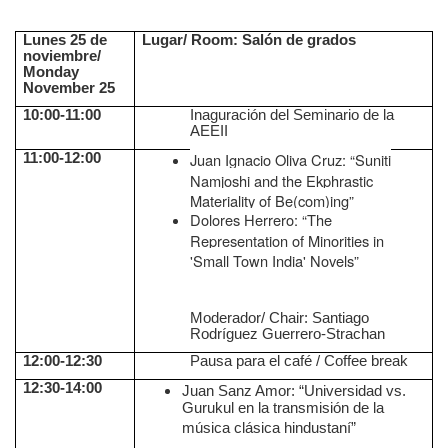
Lunes 25 de
Lugar/ Room: Salón de grados
noviembre/
Monday
November 25
10:00-11:00
Inaguración del Seminario de la
AEEII
Juan Ignacio Oliva Cruz: “Suniti
11:00-12:00
Namjoshi and the Ekphrastic
Materiality of Be(com)ing”
Dolores Herrero: “The
Representation of Minorities in
'Small Town India' Novels”
Moderador/ Chair: Santiago
Rodríguez Guerrero-Strachan
12:00-12:30
Pausa para el café / Coffee break
12:30-14:00
Juan Sanz Amor: “Universidad vs.
Gurukul en la transmisión de la
música clásica hindustaní”