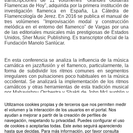
transcripciones de 11 volúmenes "Grandes Guitarras
Flamencas de Hoy", adquirida por la primera institución de
investigación flamenca en España, La Cátedra de
Flamencología de Jerez. En 2016 se publica el manual de
tres volúmenes "Improvisación modal y construcción
melódica en el entorno del flamenco" de Vargas por una
de las editoriales musicales más prestigiosas de Estados
Unidos, Sher Music Publishing. Es transcriptor oficial de la
Fundación Manolo Sanlúcar.
En esta conferencia se analiza la influencia de la música
carnática en jazz/fusión y el flamenco, particularmente, la
forma de subdividir los ritmos comunes en segmentos
irregulares con pulsaciones poco habituales en la música
occidental. Se analizará la implementación de los ritmos
carnáticos y otras herramientas de esta tradición musical
por Mahavishnu Orchestra y Shakti de John McLaughlin y
en los temas famosos de Paco de Lucía como “Zyryab y
“Canción de Amor”. Se expondrá la metodología de la
Utilizamos cookies propias y de terceros que nos permiten medir
comunicación creativa entre la música carnática que es
el volumen y la interacción de los usuarios en el portal. Nos
modal con la música tonal del occidente. Se hablará de la
ayudan a mejorar a partir de la creación de perfiles de
implementación de los modos orientales y su
navegación, respetando tu privacidad. Puedes configurar el uso
armonización en el contexto del flamenco y jazz/fusión.
de cookies o aceptarlas todas. Este aviso seguirá apareciendo
hasta que decidas. Para más información, por favor consulta