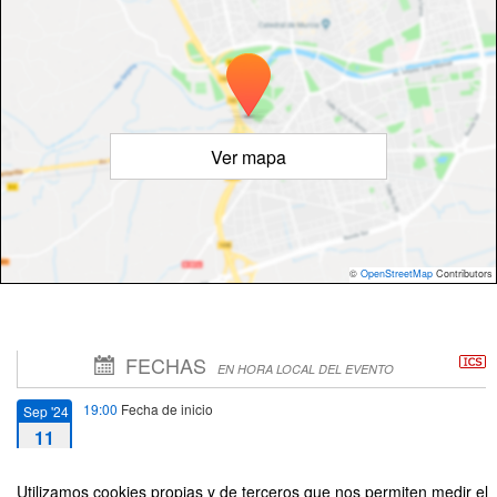
Ver mapa
©
OpenStreetMap
Contributors
FECHAS
EN HORA LOCAL DEL EVENTO
19:00
Fecha de inicio
Sep '24
11
20:30
Fecha de fin
Sep '24
Utilizamos cookies propias y de terceros que nos permiten medir el