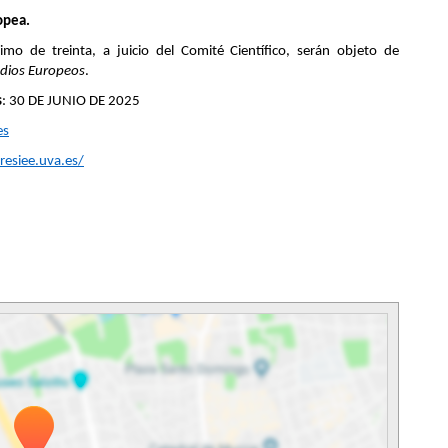
opea.
o de treinta, a juicio del Comité Científico, serán objeto de
udios Europeos
.
s
: 30 DE JUNIO DE 2025
es
resiee.uva.es/