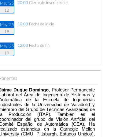
20:00
Cierre de inscripciones
May '25
18
10:00
Fecha de inicio
May '25
19
12:00
Fecha de fin
May '25
19
Ponentes
Jaime Duque Domingo
, Profesor Permanente
Laboral del Área de Ingeniería de Sistemas y
Automática de la Escuela de Ingenierías
Industriales de la Universidad de Valladolid y
miembro del Grupo de Técnicas Avanzadas de
la Producción (ITAP). También es el
coordinador del grupo de Visión Artificial del
Comité Español de Automática (CEA). Ha
realizado estancias en la Carnegie Mellon
University (CMU, Pittsburgh, Estados Unidos),