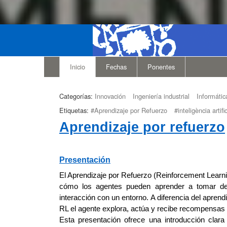
Inicio
Fechas
Ponentes
Categorías:
Innovación
Ingeniería industrial
Informátic
Etiquetas:
#Aprendizaje por Refuerzo
#inteligència artific
Aprendizaje por refuerzo
Presentación
El Aprendizaje por Refuerzo (Reinforcement Learning
cómo los agentes pueden aprender a tomar dec
interacción con un entorno. A diferencia del apren
RL el agente explora, actúa y recibe recompensas
Esta presentación ofrece una introducción cla