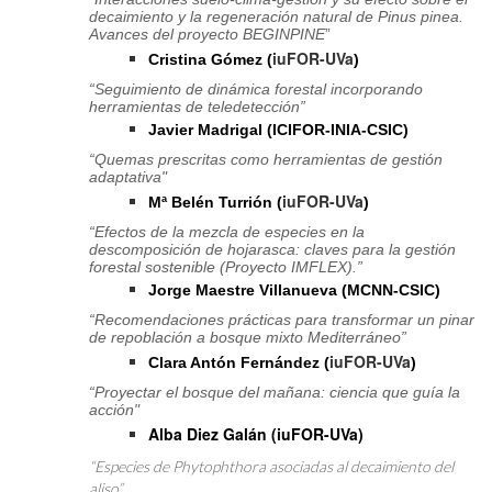
decaimiento y la regeneración natural
de Pinus pinea.
Avances del proyecto BEGINPINE
”
iuFOR-UVa
Cristina Gómez (
)
“Seguimiento de dinámica forestal incorporando
herramientas de teledetección”
Javier Madrigal (ICIFOR-INIA-CSIC)
“Quemas prescritas como herramientas de gestión
adaptativa"
iuFOR-UVa
Mª Belén Turrión (
)
“Efectos de la mezcla de especies en la
descomposición de hojarasca: claves para la gestión
forestal sostenible (Proyecto IMFLEX).”
Jorge Maestre Villanueva (MCNN-CSIC)
“Recomendaciones prácticas para transformar un pinar
de repoblación a bosque mixto Mediterráneo”
iuFOR-UVa
Clara Antón Fernández (
)
“Proyectar el bosque del mañana: ciencia que guía la
acción"
Alba Diez Galán (iuFOR-UVa)
“Especies de Phytophthora asociadas al decaimiento del
aliso”