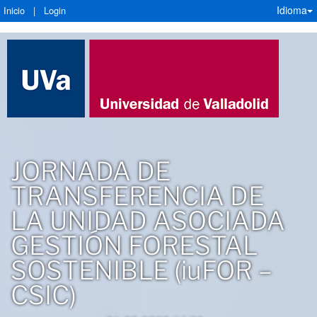
Idioma
Inicio
|
Login
JORNADA DE
TRANSFERENCIA DE
LA UNIDAD ASOCIADA
GESTIÓN FORESTAL
SOSTENIBLE (iuFOR –
CSIC)