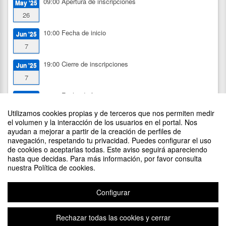
09:00
Apertura de inscripciones
May '25
26
10:00
Fecha de inicio
Jun '25
7
19:00
Cierre de inscripciones
Jun '25
7
19:30
Fecha de fin
Jun '25
7
Utilizamos cookies propias y de terceros que nos permiten medir
el volumen y la interacción de los usuarios en el portal. Nos
ayudan a mejorar a partir de la creación de perfiles de
navegación, respetando tu privacidad. Puedes configurar el uso
de cookies o aceptarlas todas. Este aviso seguirá apareciendo
DIFUNDE TU EVENTO PONIENDO EL SIGUIENTE CÓDIGO
hasta que decidas. Para más información, por favor consulta
EN TU SITIO
nuestra Política de cookies.
Configurar
Rechazar todas las cookies y cerrar