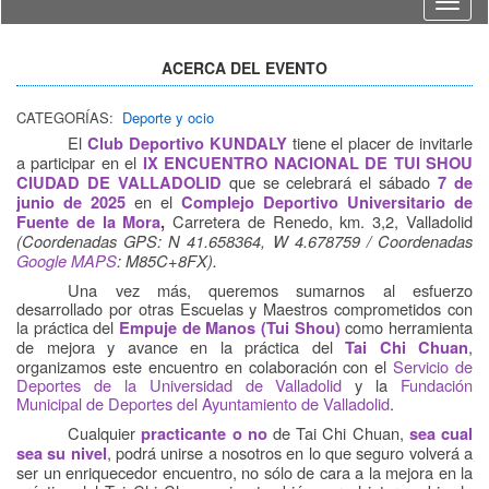
Idioma
ACERCA DEL EVENTO
CATEGORÍAS:
Deporte y ocio
El
tiene el placer de invitarle
Club Deportivo KUNDALY
a participar en el
IX ENCUENTRO NACIONAL DE TUI SHOU
que se celebrará el sábado
CIUDAD DE VALLADOLID
7 de
en el
junio de 2025
Complejo Deportivo Universitario de
Carretera de Renedo, km. 3,2, Valladolid
Fuente de la Mora
,
(Coordenadas GPS:
N 41.658364, W 4.678759 / Coordenadas
Google MAPS
: M85C+8FX).
Una vez más, queremos sumarnos al esfuerzo
desarrollado por otras Escuelas y Maestros comprometidos con
la práctica del
como herramienta
Empuje de Manos
(Tui Shou)
de mejora y avance en la práctica del
,
Tai Chi Chuan
organizamos este encuentro en colaboración con el
Servicio de
Deportes de la Universidad de Valladolid
y la
Fundación
Municipal de Deportes del Ayuntamiento de Valladolid
.
Cualquier
de Tai Chi Chuan,
practicante o no
sea cual
, podrá unirse a nosotros en lo que seguro volverá a
sea su
nivel
ser un enriquecedor encuentro, no sólo de cara a la mejora en la