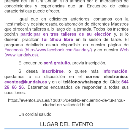
práctica del Tai Chi Chuan, sino también por el intercambio de
conocimientos y experiencias que un Encuentro de estas
características puede ofrecer.
Igual que en ediciones anteriores, contamos con la
inestimable y desinteresada colaboración de diferentes Maestros
que ofrecerán talleres a lo largo de la jornada. Todos los inscritos
podrán
y, si lo
participar en tres talleres de su elección
desean, practicar
en la sesión de tarde.
El
Tui Shou libre
programa detallado estará disponible en nuestra página de
Facebook
(
http://www.facebook.com/kundaly/
)
y en nuestra
Web
(
www.kundaly.es
)
.
El encuentro
previa inscripción.
será gratuito
,
Si desea
, o quiere más
,
inscribirse
información
quedamos a su disposición en el
correo electrónico:
y en el
del Club:
eventos@kundaly.es
teléfono/whatsapp
644
. Estaremos encantados de responder a todas sus
26 66 26
cuestiones.
https://eventos.uva.es/136375/detail/ix-encuentro-de-tui-shou-
ciudad-de-valladolid.html
Un cordial saludo
.
LUGAR DEL EVENTO