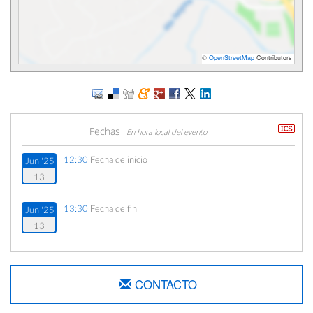
©
OpenStreetMap
Contributors
Fechas
En hora local del evento
12:30
Fecha de inicio
Jun '25
13
13:30
Fecha de fin
Jun '25
13
CONTACTO