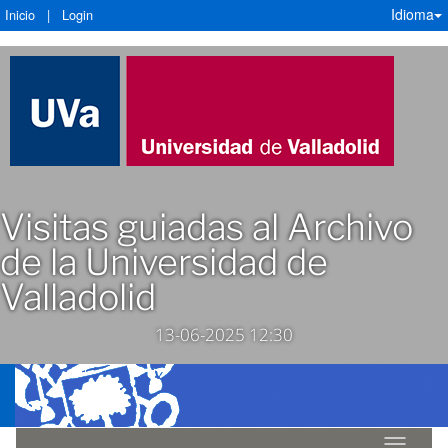
Idioma
Inicio
|
Login
Visitas guiadas al Archivo
de la Universidad de
Valladolid
13-06-2025 12:30
Idioma