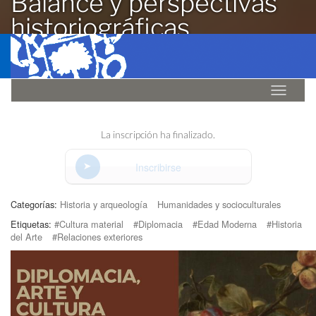
Balance y perspectivas
historiográficas
11-09-2025 15:30
Idioma
La inscripción ha finalizado.
Inscribirse
Categorías:
Historia y arqueología
Humanidades y socioculturales
Etiquetas:
#Cultura material
#Diplomacia
#Edad Moderna
#Historia
del Arte
#Relaciones exteriores