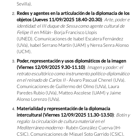
Sevilla).
Redes y agentes en la articulación de la diplomacia de los
objetos
(Jueves 11/09/2025 18.40-20.30)
:
Arte, poder e
identidad: el III duque de Sessa como agente cultural de
Felipe II en Milán
- Borja Francisco Llopis
(UNED). Comunicaciones de Isabel Escalera Fernández
(UVa), Isabel Serrano Martín (UAM) y Nerea Senra Alonso
(UCM).
Poder, representación y usos diplomáticos de la imagen
(Viernes 12/09/2025 9.30-11.10)
:
Imagen y poder: el
retrato escultórico como instrumento político-diplomático
en el reinado de Carlos II
- Álvaro Pascual Chenel (UVa).
Comunicaciones de Guillermo del Olmo (UVa), Laura
Paredes Rubio (UVa), Matteo Ascolese (UAM) y Jaime
Alonso Lorenzo (UVa).
Materialidad y representación de la diplomacia
intercultural (Viernes 12/09/2025 11.30-13.50)
:
Botín y
regalo: la circulación de cultura material en el
Mediterráneo moderno
- Rubén González Cuerva (IH-
CSIC). Comunicaciones de Miguel Soto Garrido (CSIC),