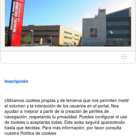
Idioma
Inscripción
Tipos de inscripción
Disponible
Precio
Selección
Utilizamos cookies propias y de terceros que nos permiten medir
durante
el volumen y la interacción de los usuarios en el portal. Nos
ayudan a mejorar a partir de la creación de perfiles de
Pre-
21
gratuito
Entradas agotadas
navegación, respetando tu privacidad. Puedes configurar el uso
horas
Entrar en lista de espera
Inscripción
de cookies o aceptarlas todas. Este aviso seguirá apareciendo
hasta que decidas. Para más información, por favor consulta
nuestra Política de cookies.