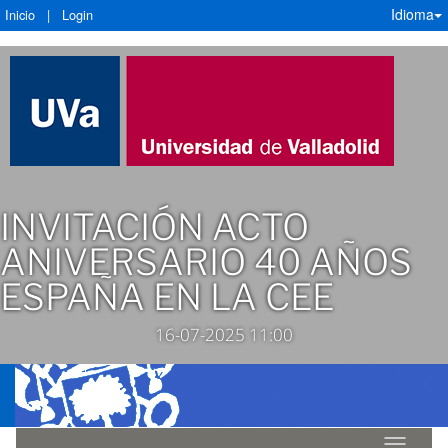
Idioma
Inicio
|
Login
INVITACIÓN ACTO
ANIVERSARIO 40 AÑOS
ESPAÑA EN LA CEE
16-07-2025 11:00
Idioma