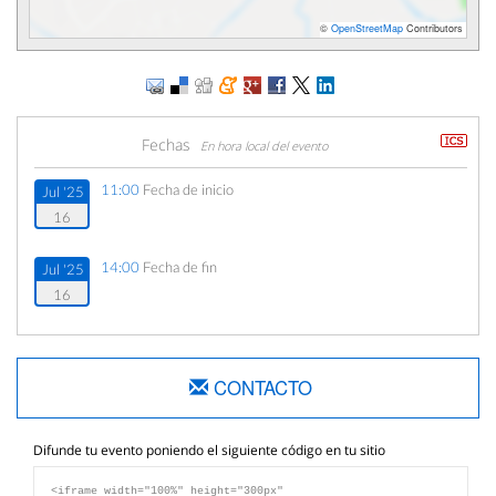
©
OpenStreetMap
Contributors
Fechas
En hora local del evento
11:00
Fecha de inicio
Jul '25
16
14:00
Fecha de fin
Jul '25
16
CONTACTO
Difunde tu evento poniendo el siguiente código en tu sitio