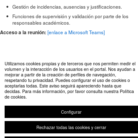
Gestión de incidencias, ausencias y justificaciones.
Funciones de supervisión y validación por parte de los
responsables académicos.
[enlace a Microsoft Teams]
Acceso a la reunión:
Utilizamos cookies propias y de terceros que nos permiten medir el
volumen y la interacción de los usuarios en el portal. Nos ayudan a
mejorar a partir de la creación de perfiles de navegación,
respetando tu privacidad. Puedes configurar el uso de cookies o
aceptarlas todas. Este aviso seguirá apareciendo hasta que
decidas. Para más información, por favor consulta nuestra Política
Reunión informativa sobre registro diario de jornada del personal
de cookies.
investigador con contrato laboral
Organizado por Vicerrectorado de Investigación
Configurar
Rechazar todas las cookies y cerrar
Aviso legal
|
Contacto
Plataforma de organización de eventos Symposium
Copyright © 2026