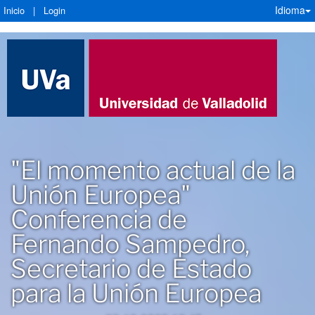
Idioma
Inicio
|
Login
"El momento actual de la
Unión Europea"
Conferencia de
Fernando Sampedro,
Secretario de Estado
para la Unión Europea