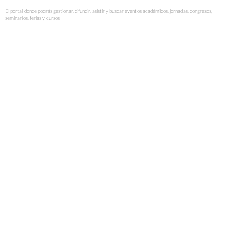
El portal donde podrás gestionar, difundir, asistir y buscar eventos académicos, jornadas, congresos,
seminarios, ferias y cursos