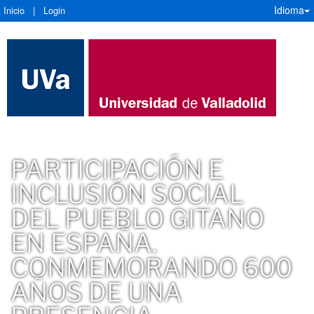
Idioma
Inicio
|
Login
PARTICIPACIÓN E
INCLUSIÓN SOCIAL
DEL PUEBLO GITANO
EN ESPAÑA.
CONMEMORANDO 600
AÑOS DE UNA