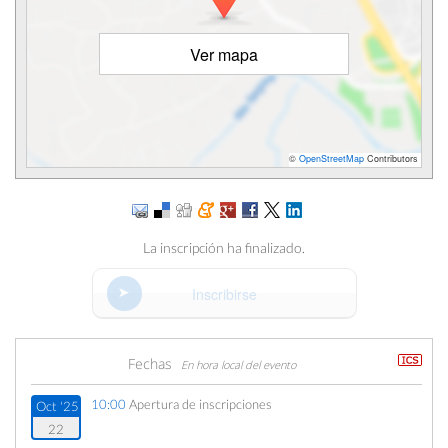
Ver mapa
©
OpenStreetMap
Contributors
La inscripción ha finalizado.
Inscribirse
Fechas
En hora local del evento
10:00
Apertura de inscripciones
Oct '25
22