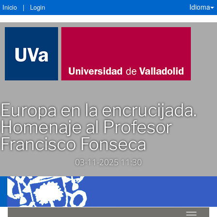
Idioma
Inicio
|
Login
Europa en la encrucijada.
Homenaje al Profesor
Francisco Fonseca
03-11-2025 11:30
Idioma