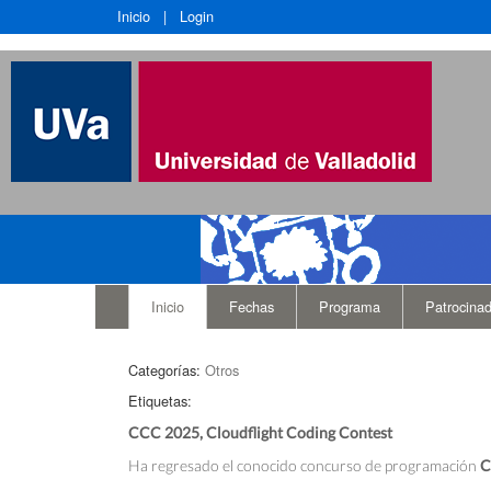
Inicio
|
Login
Inicio
Fechas
Programa
Patrocina
Categorías:
Otros
Etiquetas:
CCC 2025, Cloudflight Coding Contest
Ha regresado el conocido concurso de programación
C