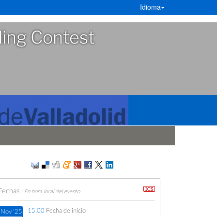
Idioma
ding Contest
Fechas
En hora local del evento
15:00
Fecha de inicio
Nov '25