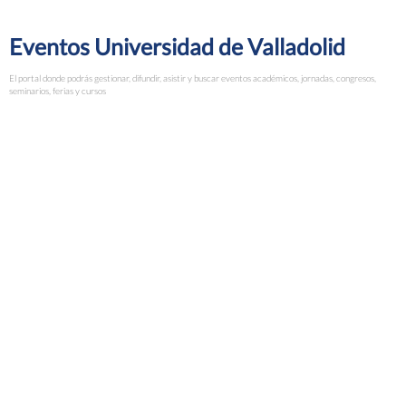
Eventos Universidad de Valladolid
El portal donde podrás gestionar, difundir, asistir y buscar eventos académicos, jornadas, congresos,
seminarios, ferias y cursos