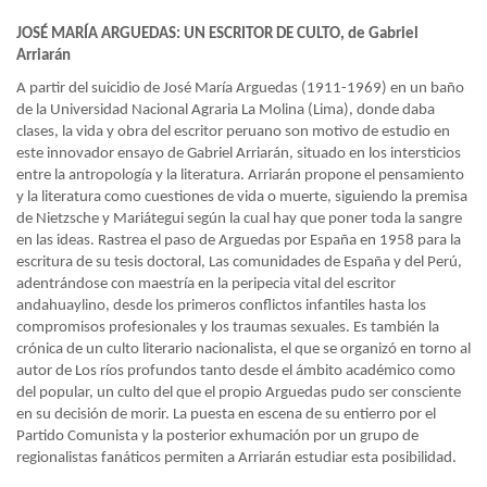
JOSÉ MARÍA ARGUEDAS: UN ESCRITOR DE CULTO, de Gabriel
Arriarán
A partir del suicidio de José María Arguedas (1911-1969) en un baño
de la Universidad Nacional Agraria La Molina (Lima), donde daba
clases, la vida y obra del escritor peruano son motivo de estudio en
este innovador ensayo de Gabriel Arriarán, situado en los intersticios
entre la antropología y la literatura. Arriarán propone el pensamiento
y la literatura como cuestiones de vida o muerte, siguiendo la premisa
de Nietzsche y Mariátegui según la cual hay que poner toda la sangre
en las ideas. Rastrea el paso de Arguedas por España en 1958 para la
escritura de su tesis doctoral, Las comunidades de España y del Perú,
adentrándose con maestría en la peripecia vital del escritor
andahuaylino, desde los primeros conflictos infantiles hasta los
compromisos profesionales y los traumas sexuales. Es también la
crónica de un culto literario nacionalista, el que se organizó en torno al
autor de Los ríos profundos tanto desde el ámbito académico como
del popular, un culto del que el propio Arguedas pudo ser consciente
en su decisión de morir. La puesta en escena de su entierro por el
Partido Comunista y la posterior exhumación por un grupo de
regionalistas fanáticos permiten a Arriarán estudiar esta posibilidad.