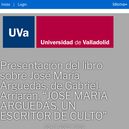
Idioma
Inicio
|
Login
Presentación del libro
sobre José María
Arguedas, de Gabriel
Arriarán, “JOSÉ MARÍA
ARGUEDAS, UN
ESCRITOR DE CULTO”
05-11-2025 19:00