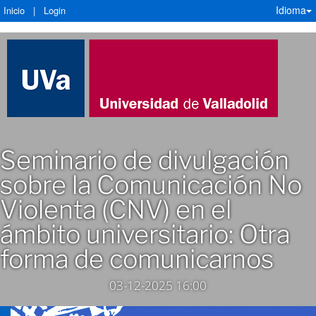
Idioma
Inicio
|
Login
Seminario de divulgación
sobre la Comunicación No
Violenta (CNV) en el
ámbito universitario: Otra
forma de comunicarnos
03-12-2025 16:00