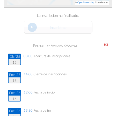
©
OpenStreetMap
Contributors
La inscripción ha finalizado.
Inscribirse
Fechas
En hora local del evento
08:00
Apertura de inscripciones
Dic '25
12
14:00
Cierre de inscripciones
Ene '26
15
12:00
Fecha de inicio
Ene '26
16
13:30
Fecha de fin
Ene '26