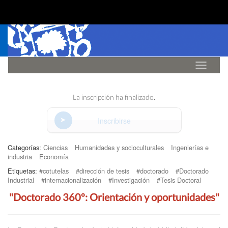
Idioma
La inscripción ha finalizado.
Inscribirse
Categorías:
Ciencias
Humanidades y socioculturales
Ingenierías e
industria
Economía
Etiquetas:
#cotutelas
#dirección de tesis
#doctorado
#Doctorado
Industrial
#internacionalización
#Investigación
#Tesis Doctoral
"Doctorado 360º: Orientación y oportunidades"