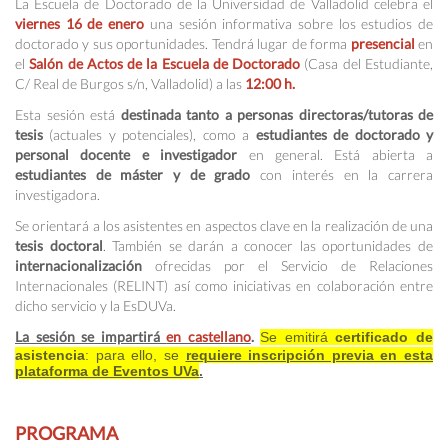
La Escuela de Doctorado de la Universidad de Valladolid celebra el
viernes 16 de enero
una sesión informativa sobre los estudios de
doctorado y sus oportunidades. Tendrá lugar de forma
presencial
en
el
Salón de Actos de la Escuela de Doctorado
(Casa del Estudiante,
C/ Real de Burgos s/n, Valladolid) a las
12:00 h.
Esta sesión está
destinada tanto a personas directoras/tutoras de
tesis
(actuales y potenciales), como a
estudiantes de doctorado y
personal docente e investigador
en general. Está abierta a
estudiantes de máster y de grado
con interés en la carrera
investigadora.
Se orientará a los asistentes en aspectos clave en la realización de una
tesis doctoral
. También se darán a conocer las oportunidades de
internacionalización
ofrecidas por el Servicio de Relaciones
Internacionales (RELINT) así como iniciativas en colaboración entre
dicho servicio y la EsDUVa.
La sesión se impartirá
en castellano
.
Se emitirá
certificado de
asistencia
: para ello, se
requiere inscripción previa en esta
plataforma de Eventos UVa
.
PROGRAMA