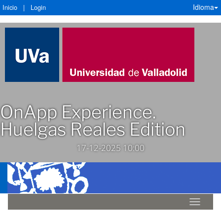
Idioma
Inicio
|
Login
OnApp Experience.
Huelgas Reales Edition
17-12-2025 10:00
Idioma