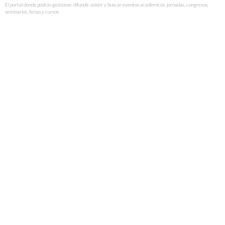
El portal donde podrás gestionar, difundir, asistir y buscar eventos académicos, jornadas, congresos,
seminarios, ferias y cursos