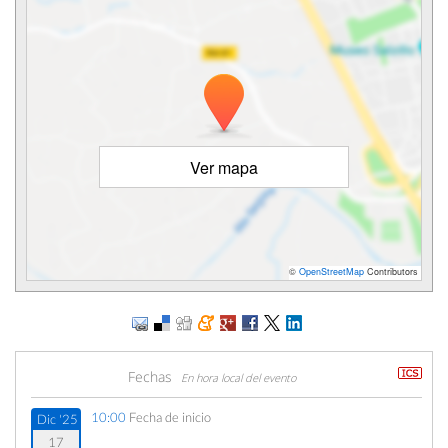
Ver mapa
©
OpenStreetMap
Contributors
Fechas
En hora local del evento
10:00
Fecha de inicio
Dic '25
17