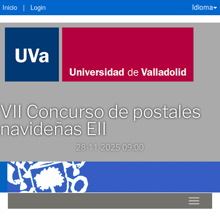
Idioma
Inicio
|
Login
VII Concurso de postales
navideñas EII
28-11-2025 09:00
Idioma