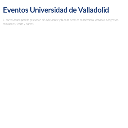
Eventos Universidad de Valladolid
El portal donde podrás gestionar, difundir, asistir y buscar eventos académicos, jornadas, congresos,
seminarios, ferias y cursos