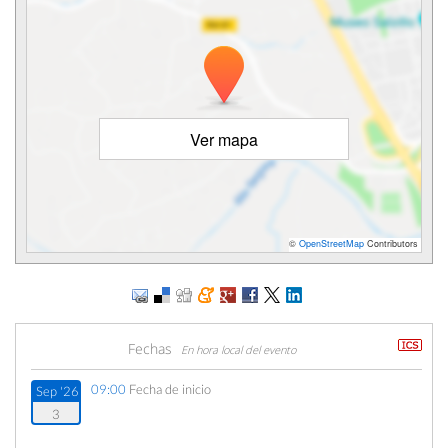
Ver mapa
©
OpenStreetMap
Contributors
Fechas
En hora local del evento
09:00
Fecha de inicio
Sep '26
3