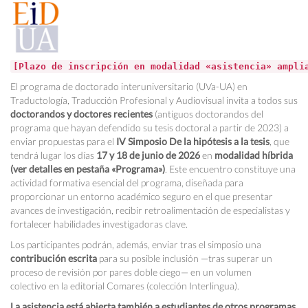
[Plazo de inscripción en modalidad «asistencia» ampli
El programa de doctorado interuniversitario (UVa-UA) en
Traductología, Traducción Profesional y Audiovisual invita a todos sus
doctorandos y doctores recientes
(antiguos doctorandos del
programa que hayan defendido su tesis doctoral a partir de 2023) a
enviar propuestas para el
IV Simposio De la hipótesis a la tesis
, que
tendrá lugar los días
17 y 18 de junio de 2026
en
modalidad híbrida
(ver detalles en pestaña «Programa»)
. Este encuentro constituye una
actividad formativa esencial del programa, diseñada para
proporcionar un entorno académico seguro en el que presentar
avances de investigación, recibir retroalimentación de especialistas y
fortalecer habilidades investigadoras clave.
Los participantes podrán, además, enviar tras el simposio una
contribución escrita
para su posible inclusión —tras superar un
proceso de revisión por pares doble ciego— en un volumen
colectivo en la editorial Comares (colección Interlingua).
La
asistencia
está abierta también a estudiantes de otros programas