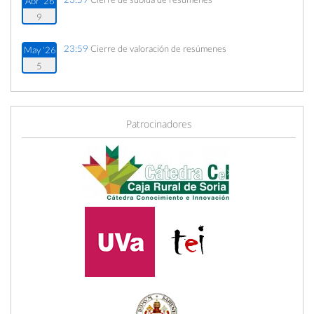
Abr '26
9
23:59
Cierre de valoración de resúmenes
May '26
5
23:00
Comunicación de aceptación de resúmenes
May '26
6
Patrocinadores
23:59
Cierre del primer plazo de inscripción
May '26
21
09:00
Cierre del segundo plazo de inscripción
Jun '26
10
23:59
Cierre de inscripciones
Jun '26
16
09:00
Fecha de inicio
Jun '26
17