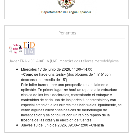
09:00
Apertura de subida de comunicaciones
Jun '26
19
Ponentes
23:59
Cierre de subida de comunicaciones
Jun '26
30
09:00
Apertura de valoración de comunicaciones
Jul '26
Javier FRANCO AIXELÁ (UA) impartirá dos talleres metodológicos:
1
Miércoles 17 de junio de 2026, 11:00–14:00
«
Cómo se hace una tesis»
(dos bloques de 1 h15’ con
23:59
Cierre de valoración de comunicaciones
Sep '26
descanso intermedio de 15’)
6
Este taller busca tener una perspectiva esencialmente
aplicable. En primer lugar, se hará un repaso a la estructura
clásica de las tesis doctorales, comentando el enfoque y
09:00
Comunicación de la aceptación de la
Sep '26
contenidos de cada una de las partes fundamentales y con
contribución
7
especial atención a los errores más habituales. Igualmente, se
verán algunas cuestiones básicas de metodología de
investigación y se concluirá con un rápido repaso de la
23:59
Fecha de fin
Oct '26
filosofía de las citas y la elección de fuentes.
7
Jueves 18 de junio de 2026, 09:00–12:00 «
Ciencia
abierta
» (dos bloques de 1 h15’ con descanso intermedio de