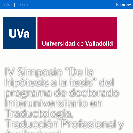
Idioma
Inicio
|
Login
IV Simposio "De la
hipótesis a la tesis" del
programa de doctorado
Interuniversitario en
Traductología,
Traducción Profesional y