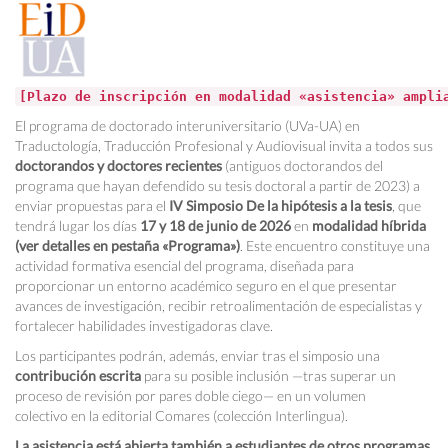
[Plazo de inscripción en modalidad «asistencia» ampli
El programa de doctorado interuniversitario (UVa-UA) en
Traductología, Traducción Profesional y Audiovisual invita a todos sus
doctorandos y doctores recientes
(antiguos doctorandos del
programa que hayan defendido su tesis doctoral a partir de 2023) a
enviar propuestas para el
IV Simposio De la hipótesis a la tesis
, que
tendrá lugar los días
17 y 18 de junio de 2026
en
modalidad híbrida
(ver detalles en pestaña «Programa»)
. Este encuentro constituye una
actividad formativa esencial del programa, diseñada para
proporcionar un entorno académico seguro en el que presentar
avances de investigación, recibir retroalimentación de especialistas y
fortalecer habilidades investigadoras clave.
Los participantes podrán, además, enviar tras el simposio una
contribución escrita
para su posible inclusión —tras superar un
proceso de revisión por pares doble ciego— en un volumen
colectivo en la editorial Comares (colección Interlingua).
La
asistencia
está abierta también a estudiantes de otros programas