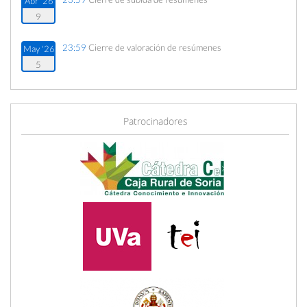
Abr '26
9
23:59
Cierre de valoración de resúmenes
May '26
5
23:00
Comunicación de aceptación de resúmenes
May '26
6
Patrocinadores
23:59
Cierre del primer plazo de inscripción
May '26
21
09:00
Cierre del segundo plazo de inscripción
Jun '26
10
23:59
Cierre de inscripciones
Jun '26
16
09:00
Fecha de inicio
Jun '26
17