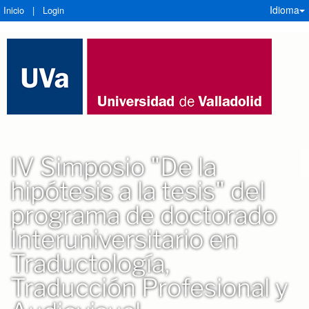
Idioma
Inicio
|
Login
IV Simposio "De la
hipótesis a la tesis" del
programa de doctorado
Interuniversitario en
Traductología,
Traducción Profesional y