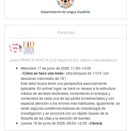
09:00
Apertura de subida de comunicaciones
Jun '26
19
Ponentes
23:59
Cierre de subida de comunicaciones
Jun '26
30
09:00
Apertura de valoración de comunicaciones
Jul '26
Javier FRANCO AIXELÁ (UA) impartirá dos talleres metodológicos:
1
Miércoles 17 de junio de 2026, 11:00–14:00
«
Cómo se hace una tesis»
(dos bloques de 1 h15’ con
23:59
Cierre de valoración de comunicaciones
Sep '26
descanso intermedio de 15’)
6
Este taller busca tener una perspectiva esencialmente
aplicable. En primer lugar, se hará un repaso a la estructura
clásica de las tesis doctorales, comentando el enfoque y
09:00
Comunicación de la aceptación de la
Sep '26
contenidos de cada una de las partes fundamentales y con
contribución
7
especial atención a los errores más habituales. Igualmente, se
verán algunas cuestiones básicas de metodología de
investigación y se concluirá con un rápido repaso de la
23:59
Fecha de fin
Oct '26
filosofía de las citas y la elección de fuentes.
7
Jueves 18 de junio de 2026, 09:00–12:00 «
Ciencia
abierta
» (dos bloques de 1 h15’ con descanso intermedio de