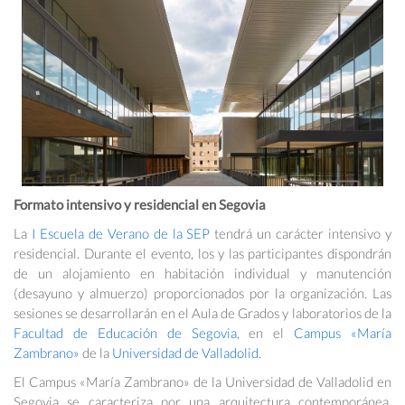
Formato intensivo y residencial en Segovia
La
I Escuela de Verano de la SEP
tendrá un carácter intensivo y
residencial. Durante el evento, los y las participantes dispondrán
de un alojamiento en habitación individual y manutención
(desayuno y almuerzo) proporcionados por la organización. Las
sesiones se desarrollarán en el Aula de Grados y laboratorios de la
Facultad de Educación de Segovia
, en el
Campus «María
Zambrano»
de la
Universidad de Valladolid
.
El Campus «María Zambrano» de la Universidad de Valladolid en
Segovia se caracteriza por una arquitectura contemporánea,