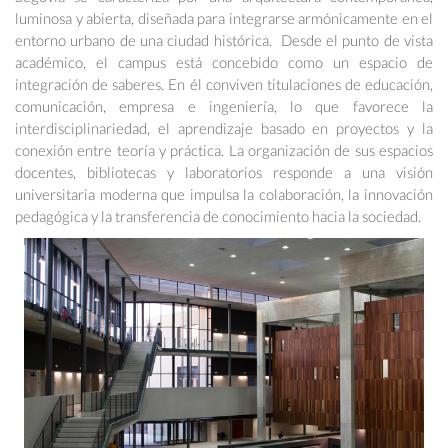
luminosa y abierta, diseñada para integrarse armónicamente en el
entorno urbano de una ciudad histórica. Desde el punto de vista
académico, el campus está concebido como un espacio de
integración de saberes. En él conviven titulaciones de educación,
comunicación, empresa e ingeniería, lo que favorece la
interdisciplinariedad, el aprendizaje basado en proyectos y la
conexión entre teoría y práctica. La organización de sus espacios
docentes, bibliotecas y laboratorios responde a una visión
universitaria moderna que impulsa la colaboración, la innovación
pedagógica y la transferencia de conocimiento hacia la sociedad.