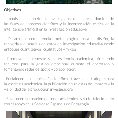
Objetivos
- Impulsar la competencia investigadora mediante el dominio de
las fases del proceso científico y la incorporación crítica de la
inteligencia artificial en la investigación educativa.
- Desarrollar competencias metodológicas para el diseño, la
recogida y el análisis de datos en investigación educativa desde
enfoques cuantitativos, cualitativos y mixtos.
- Promover el bienestar y la resiliencia académica, ofreciendo
recursos para la gestión emocional durante el doctorado y
fomentando redes de apoyo y colaboración.
- Fortalecer la comunicación científica a través de estrategias para
la escritura académica, la publicación en revistas de impacto y la
visibilidad de la producción investigadora.
- Favorecer la creación de redes académicas y su fortalecimiento
con el apoyo de la Sociedad Española de Pedagogía.