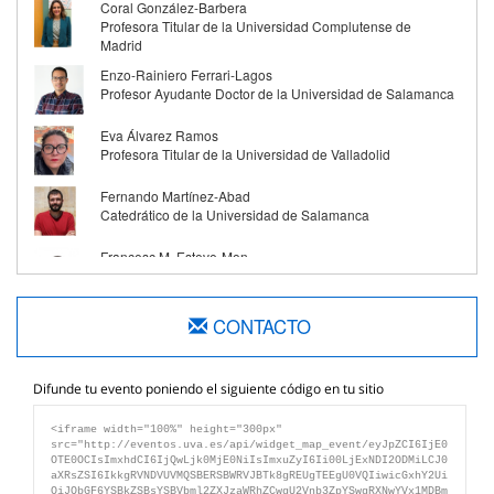
Coral González-Barbera
Profesora Titular de la Universidad Complutense de
Madrid
Enzo-Rainiero Ferrari-Lagos
Profesor Ayudante Doctor de la Universidad de Salamanca
Eva Álvarez Ramos
Profesora Titular de la Universidad de Valladolid
Fernando Martínez-Abad
Catedrático de la Universidad de Salamanca
Francesc M. Esteve-Mon
Vicerrector de Docencia y Estudiantes de la Universitat
Jaume I de Castelló
CONTACTO
Francisco Aliaga-Abad
Catedrático de la Universitat de València
Francisco-José García-Peñalvo
Difunde tu evento poniendo el siguiente código en tu sitio
Catedrático de la Universidad de Salamanca
Inés Ruiz-Requies
Profesora Titular de la Universidad de Valladolid