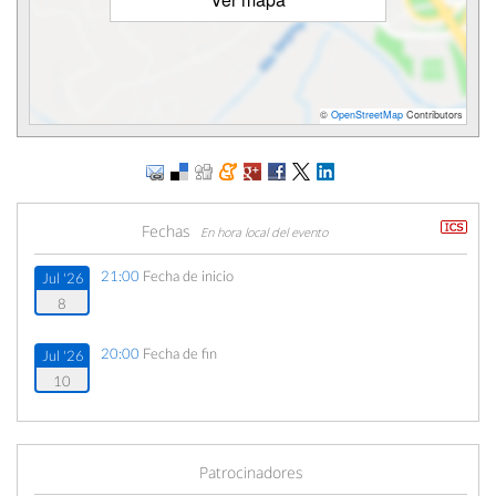
©
OpenStreetMap
Contributors
Fechas
En hora local del evento
21:00
Fecha de inicio
Jul '26
8
20:00
Fecha de fin
Jul '26
10
Patrocinadores