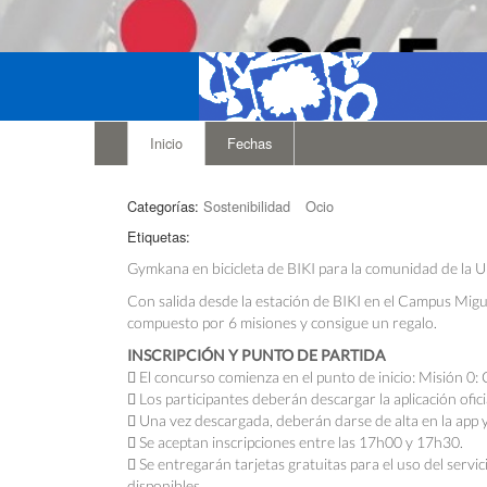
Inicio
Fechas
Categorías:
Sostenibilidad
Ocio
Etiquetas:
Gymkana en bicicleta de BIKI para la comunidad de la Un
Con salida desde la estación de BIKI en el Campus Migu
compuesto por 6 misiones y consigue un regalo.
INSCRIPCIÓN Y PUNTO DE PARTIDA
 El concurso comienza en el punto de inicio: Misión 0
 Los participantes deberán descargar la aplicación ofici
 Una vez descargada, deberán darse de alta en la app y 
 Se aceptan inscripciones entre las 17h00 y 17h30.
 Se entregarán tarjetas gratuitas para el uso del servi
disponibles.