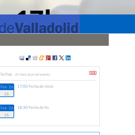
Fechas
En hora local del evento
17:00
Fecha de inicio
Feb '26
26
18:30
Fecha de fin
Feb '26
26