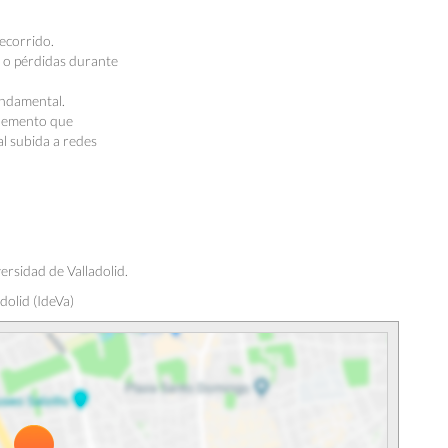
recorrido.
s o pérdidas durante
undamental.
elemento que
al subida a redes
ersidad de Valladolid.
dolid (IdeVa)