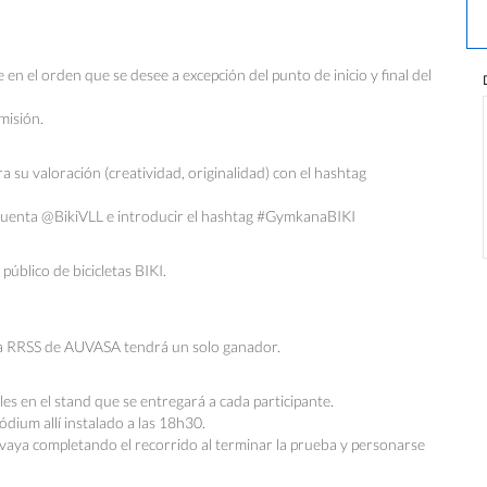
en el orden que se desee a excepción del punto de inicio y final del
 misión.
 su valoración (creatividad, originalidad) con el hashtag
 cuenta @BikiVLL e introducir el hashtag #GymkanaBIKI
 público de bicicletas BIKI.
da a RRSS de AUVASA tendrá un solo ganador.
es en el stand que se entregará a cada participante.
dium allí instalado a las 18h30.
 vaya completando el recorrido al terminar la prueba y personarse