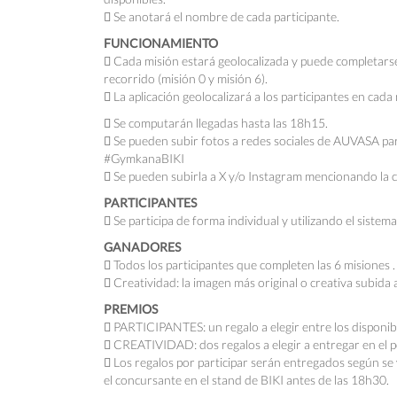
 Se anotará el nombre de cada participante.
FUNCIONAMIENTO
 Cada misión estará geolocalizada y puede completarse 
recorrido (misión 0 y misión 6).
 La aplicación geolocalizará a los participantes en cada
 Se computarán llegadas hasta las 18h15.
 Se pueden subir fotos a redes sociales de AUVASA para
#GymkanaBIKI
 Se pueden subirla a X y/o Instagram mencionando la
PARTICIPANTES
 Se participa de forma individual y utilizando el sistema
GANADORES
 Todos los participantes que completen las 6 misiones .
 Creatividad: la imagen más original o creativa subi
PREMIOS
 PARTICIPANTES: un regalo a elegir entre los disponibl
 CREATIVIDAD: dos regalos a elegir a entregar en el pó
 Los regalos por participar serán entregados según se
el concursante en el stand de BIKI antes de las 18h30.