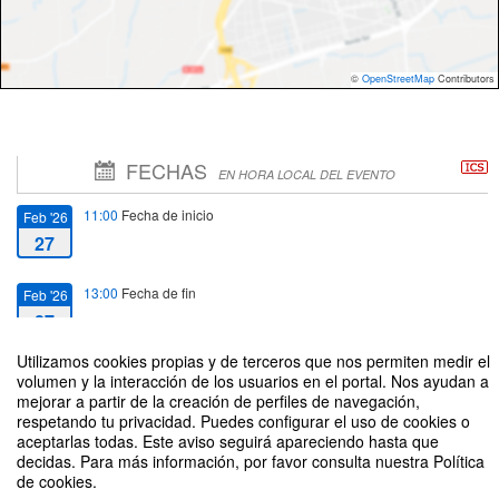
©
OpenStreetMap
Contributors
FECHAS
EN HORA LOCAL DEL EVENTO
11:00
Fecha de inicio
Feb '26
27
13:00
Fecha de fin
Feb '26
27
Utilizamos cookies propias y de terceros que nos permiten medir el
volumen y la interacción de los usuarios en el portal. Nos ayudan a
mejorar a partir de la creación de perfiles de navegación,
respetando tu privacidad. Puedes configurar el uso de cookies o
aceptarlas todas. Este aviso seguirá apareciendo hasta que
Seminario "Finanzas en femenino. Varones, mujeres y decisiones
decidas. Para más información, por favor consulta nuestra Política
financieras"
de cookies.