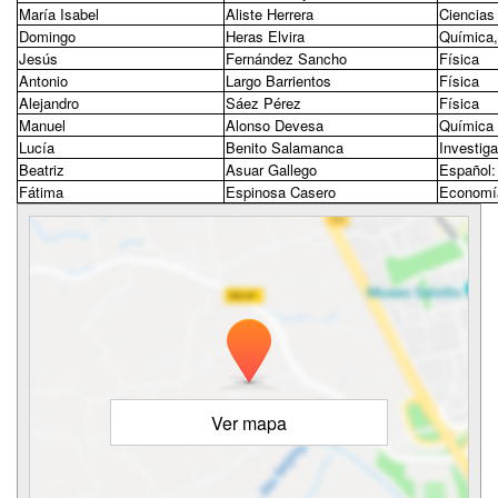
María Isabel
Aliste Herrera
Ciencias 
Domingo
Heras Elvira
Química,
Jesús
Fernández Sancho
Física
Antonio
Largo Barrientos
Física
Alejandro
Sáez Pérez
Física
Manuel
Alonso Devesa
Química
Lucía
Benito Salamanca
Investig
Beatriz
Asuar Gallego
Español:
Fátima
Espinosa Casero
Economí
Ver mapa