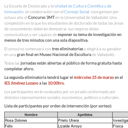
La Escuela de Doctorado y la
Unidad de Cultura Científica y de
Innovación
, en colaboración con el
Consejo Social
, coorganizan por
octavo año el
Concurso 3MT
en la Universidad de Valladolid. Una
competición en la que los estudiantes de doctorado de todas las áreas
de conocimiento deberán demostrar sus mejores dotes
comunicativas y ser capaces de
exponer su tema de investigación en
menos de tres minutos con una sola diapositiva.
El concurso comenzará con
tres eliminatorias
y elegirá a su ganador
en una
gran final en Museo Nacional de Escultura
de Valladolid..
Todas las
jornadas están abiertas al público de forma gratuita hasta
completar aforo.
La segunda eliminatoria tendrá lugar el
miércoles 25 de marzo
en el
IES Jiménez Lozano
a las
10:00hrs
.
Los participantes serán evaluados por un jurado conformado por
distintos representantes sociales, económicos, políticos y culturales.
Lista de participantes por orden de intervención (por sorteo):
Nombre
Apellidos
Rosa Dolores
Prieto Utrera
Investig
Félix
Lizalde Arroyo
Física