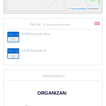
©
OpenStreetMap
Contributors
Fechas
En hora local del evento
10:00
Fecha de inicio
Mrz '26
25
12:30
Fecha de fin
Mrz '26
25
Patrocinadores
ORGANIZAN: