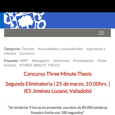
Idioma
Categorías:
Ciencias
Humanidades y socioculturales
Ingenierías e
industria
Economía
Etiquetas:
#3MT
#divulgación
#doctorado
#Investigación
#Tesis
Doctoral
#THREE MINUTE THESIS
Concurso Three Minute Thesis
Segunda Eliminatoria | 25 de marzo, 10:00hrs. |
IES Jiménez Lozano, Valladolid
"Se tardarían 9 horas en presentar una tesis de 80.000 palabras
Nuestro límite son 180 segundos"