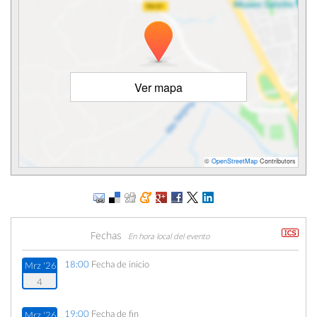
Ver mapa
©
OpenStreetMap
Contributors
Fechas
En hora local del evento
18:00
Fecha de inicio
Mrz '26
4
19:00
Fecha de fin
Mrz '26