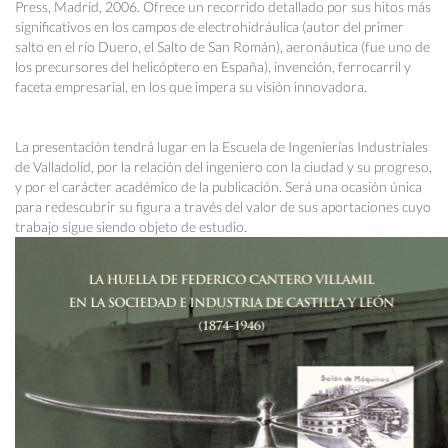
Press, Madrid, 2006. Ofrece un recorrido detallado por sus hitos más
significativos en los campos de electrohidráulica (autor del primer
salto en el río Duero, el Salto de San Román), aeronáutica (fue uno de
los precursores del helicóptero en España), invención, ferrocarril y
faceta empresarial, en los que impera su visión innovadora.
La presentación tendrá lugar en la Escuela de Ingenierías Industriales
de Valladolid, por la relación del ingeniero con la ciudad y su progreso,
y por el carácter académico de la publicación. Será una ocasión única
para redescubrir su figura a través del valor de sus aportaciones cuyo
trabajo sigue siendo objeto de estudio.