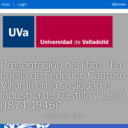
Idioma
Inicio
|
Login
Presentación del libro: “La
huella de Federico Cantero
Villamil en la sociedad e
industria de Castilla y León
(1874-1946)”
04-03-2026 18:00