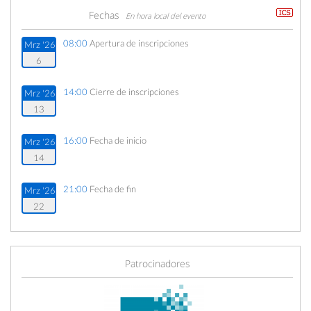
Fechas
En hora local del evento
08:00
Apertura de inscripciones
Mrz '26
6
14:00
Cierre de inscripciones
Mrz '26
13
16:00
Fecha de inicio
Mrz '26
14
21:00
Fecha de fin
Mrz '26
22
Patrocinadores