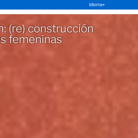
Idioma
ón: (re) construcción
des femeninas