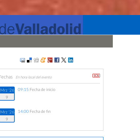
Fechas
En hora local del evento
09:15
Fecha de inicio
Mrz '26
9
14:00
Fecha de fin
Mrz '26
9