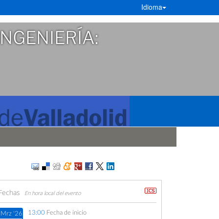
Idioma
INGENIERÍA:
Fechas
En hora local del evento
13:00
Fecha de inicio
Mrz '26