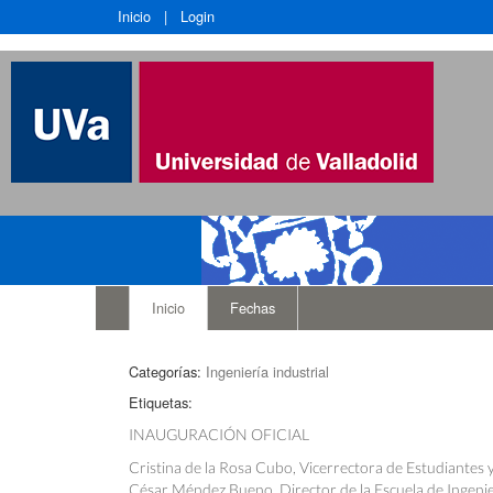
Inicio
|
Login
Inicio
Fechas
Categorías:
Ingeniería industrial
Etiquetas:
INAUGURACIÓN OFICIAL
Cristina de la Rosa Cubo, Vicerrectora de Estudiantes 
César Méndez Bueno, Director de la Escuela de Ingenie