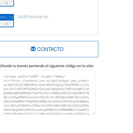
9
14:00
Fecha de fin
Mrz '26
9
CONTACTO
Difunde tu evento poniendo el siguiente código en tu sitio