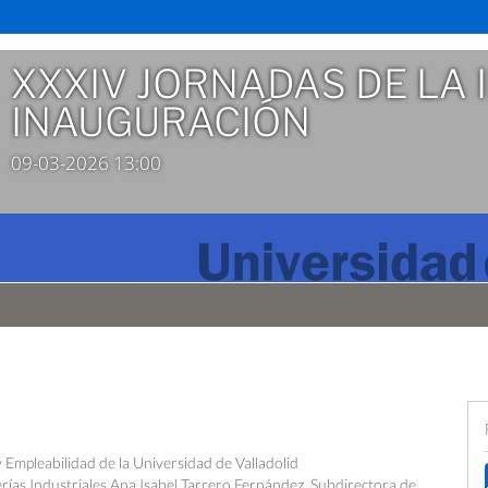
XXXIV JORNADAS DE LA 
INAUGURACIÓN
09-03-2026 13:00
y Empleabilidad de la Universidad de Valladolid
rías Industriales Ana Isabel Tarrero Fernández, Subdirectora de