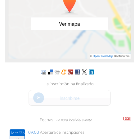
Ver mapa
©
OpenStreetMap
Contributors
La inscripción ha finalizado.
Inscribirse
Fechas
En hora local del evento
09:00
Apertura de inscripciones
Mrz '26