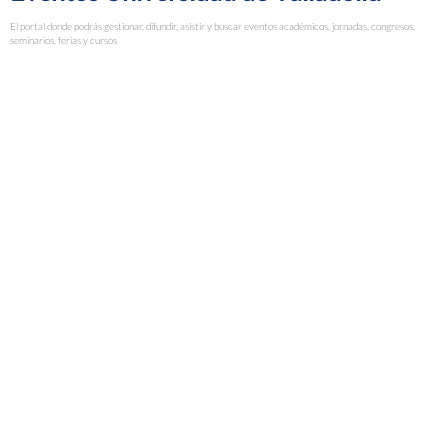
El portal donde podrás gestionar, difundir, asistir y buscar eventos académicos, jornadas, congresos,
seminarios, ferias y cursos