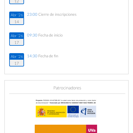
12
23:00
Cierre de inscripciones
Abr '26
14
09:30
Fecha de inicio
Abr '26
17
14:30
Fecha de fin
Abr '26
17
Patrocinadores