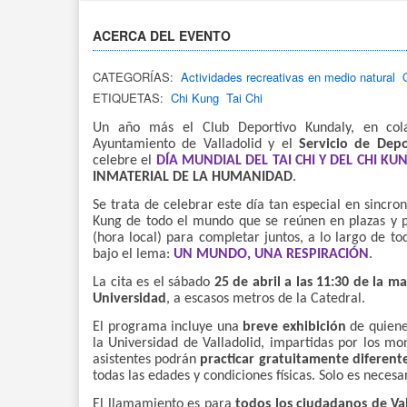
ACERCA DEL EVENTO
CATEGORÍAS:
Actividades recreativas en medio natural
ETIQUETAS:
Chi Kung
Tai Chi
Un año más el Club Deportivo Kundaly, en co
Ayuntamiento de Valladolid y el
Servicio de Depo
celebre el
DÍA MUNDIAL DEL TAI CHI Y DEL CHI KU
INMATERIAL DE LA HUMANIDAD
.
Se trata de celebrar este día tan especial en sincro
Kung de todo el mundo que se reúnen en plazas y 
(hora local) para completar juntos, a lo largo de to
bajo el lema:
UN MUNDO, UNA RESPIRACIÓN
.
La cita es el sábado
25 de abril a las 11:30 de la m
Universidad
, a escasos metros de la Catedral.
El programa incluye una
breve exhibición
de quienes
la Universidad de Valladolid, impartidas por los mo
asistentes podrán
practicar gratuitamente diferente
todas las edades y condiciones físicas. Solo es neces
El llamamiento es para
todos los ciudadanos de Vall