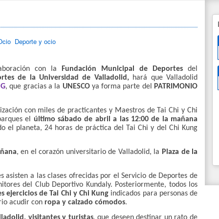
Ocio
Deporte y ocio
laboración con la
Fundación Municipal de Deportes
del
rtes de la Universidad de Valladolid,
hará que Valladolid
NG
, que gracias a la
UNESCO
ya forma parte del
PATRIMONIO
nización con miles de practicantes y Maestros de Tai Chi y Chi
parques el
último sábado de abril a las 12:00 de la mañana
do el planeta, 24 horas de práctica del Tai Chi y del Chi Kung
añana
, en el corazón universitario de Valladolid, la
Plaza de la
 asisten a las clases ofrecidas por el Servicio de Deportes de
nitores del Club Deportivo Kundaly. Posteriormente, todos los
s ejercicios de Tai Chi y Chi Kung
indicados para personas de
ario acudir con
ropa y calzado cómodos
.
adolid, visitantes y turistas
, que deseen destinar un rato de