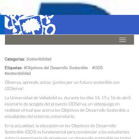
Idioma
Categorías:
Sostenibilidad
Etiquetas:
#Objetivos del Desarrollo Sostenible
#ODS
#sostenibilidad
Observa, aprende, actúa: ¡juntos por un futuro sostenible con
ODServa!
La Universidad de Valladolid es, durante los días 14, 15 y 16 de abril,
escenario de acogida del proyecto ODServa, un videojuego en
realidad virtual que acerca los Objetivos de Desarrollo Sostenible a
estudiantes del entorno universitario.
En la actualidad, la educación en los Objetivos de Desarrollo
Sostenible (ODS) es fundamental para concienciar a los estudiantes
sobre la importancia de promover un desarrollo sostenible en todos