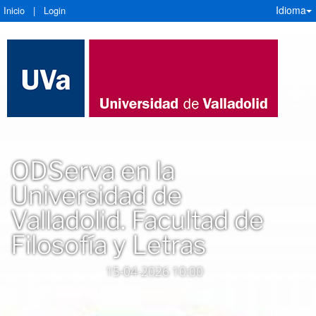
Idioma
Inicio
|
Login
ODServa en la
Universidad de
Valladolid. Facultad de
Filosofía y Letras
15-04-2026 10:00