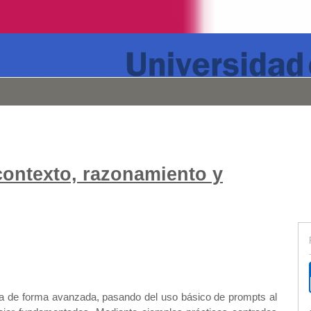
contexto, razonamiento y
tiva de forma avanzada, pasando del uso básico de prompts al