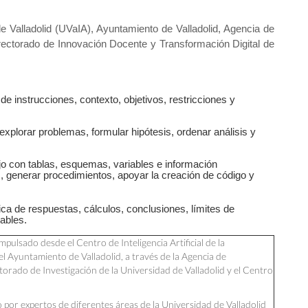
 de Valladolid (UVaIA), Ayuntamiento de Valladolid, Agencia de
rectorado de Innovación Docente y Transformación Digital de
de instrucciones, contexto, objetivos, restricciones y
xplorar problemas, formular hipótesis, ordenar análisis y
ajo con tablas, esquemas, variables e información
es, generar procedimientos, apoyar la creación de código y
ítica de respuestas, cálculos, conclusiones, límites de
iables.
pulsado desde el Centro de Inteligencia Artificial de la
l Ayuntamiento de Valladolid, a través de la Agencia de
torado de Investigación de la Universidad de Valladolid y el Centro
por expertos de diferentes áreas de la Universidad de Valladolid