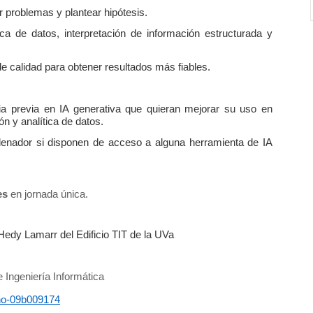
 problemas y plantear hipótesis.
ica de datos, interpretación de información estructurada y
 de calidad para obtener resultados más fiables.
a previa en IA generativa que quieran mejorar su uso en
ón y analítica de datos.
rdenador si disponen de acceso a alguna herramienta de IA
es
en jornada única.
 Hedy Lamarr del Edificio TIT de la UVa
 Ingeniería Informática
ano-09b009174