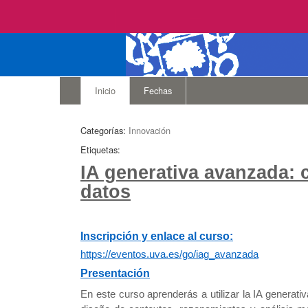
Inicio
Fechas
Categorías:
Innovación
Etiquetas:
IA generativa avanzada: 
datos
Inscripción y enlace al curso:
https://eventos.uva.es/go/iag_avanzada
Presentación
En este curso aprenderás a utilizar la IA genera