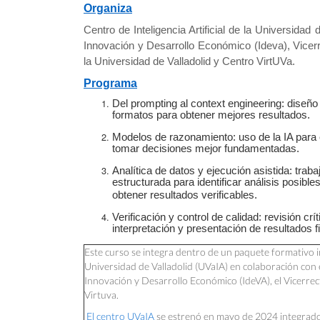
Organiza
Centro de Inteligencia Artificial de la Universidad
Innovación y Desarrollo Económico (Ideva), Vicer
la Universidad de Valladolid y Centro VirtUVa.
Programa
Del prompting al context engineering: diseño 
formatos para obtener mejores resultados.
Modelos de razonamiento: uso de la IA para e
tomar decisiones mejor fundamentadas.
Analítica de datos y ejecución asistida: trab
estructurada para identificar análisis posibl
obtener resultados verificables.
Verificación y control de calidad: revisión cr
interpretación y presentación de resultados f
Este curso se integra dentro de un paquete formativo im
Universidad de Valladolid (UVaIA) en colaboración con e
Innovación y Desarrollo Económico (IdeVA), el Vicerrec
Virtuva.
El centro UVaIA
se estrenó en mayo de 2024 integrado 