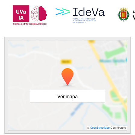
Ver mapa
©
OpenStreetMap
Contributors