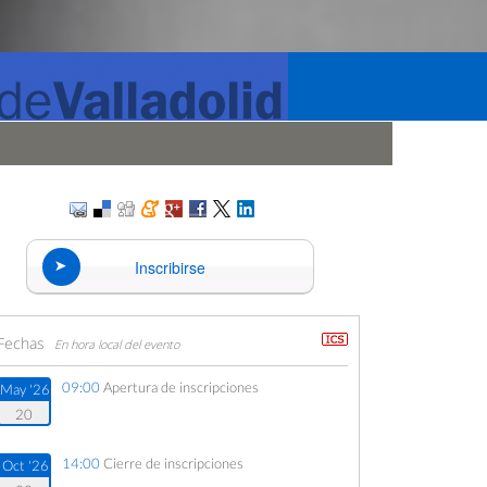
Inscribirse
Fechas
En hora local del evento
09:00
Apertura de inscripciones
May '26
20
14:00
Cierre de inscripciones
Oct '26