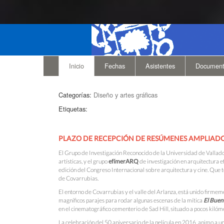
Inicio
Fechas
Asistentes
Document
Categorías:
Diseño y artes gráficas
Etiquetas:
PLAZO DE RECEPCIÓN DE RESÚMENES AMPLIADO 
El Grupo de Investigación Reconocido de la Universidad de Vallado
artísticas, y el grupo
efímerARQ
de investigación en arquitectura e
edición del Congreso Internacional sobre arquitectura y cine. Que 
de Covarrubias.
El entorno de Covarrubias y el valle del Arlanza, está unido firmem
magníficos parajes para rodar algunas escenas de la mítica
El Bueno
en el cinematográfico cementerio de Sad Hill, situado a pocos kilóm
La celebración del 50 aniversario de la película en 2016, animo a un 