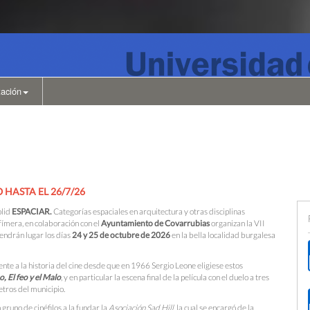
ación
HASTA EL 26/7/26
lid
ESPACIAR.
Categorías espaciales en arquitectura y otras disciplinas
fímera, en colaboración con el
Ayuntamiento de Covarrubias
organizan la VII
tendrán lugar los días
24 y 25 de octubre de 2026
en la bella localidad burgalesa
ente a la historia del cine desde que en 1966 Sergio Leone eligiese estos
, El feo y el Malo
, y en particular la escena final de la película con el duelo a tres
etros del municipio.
grupo de cinéfilos a la fundar la
Asociación Sad Hill
, la cual se encargó de la