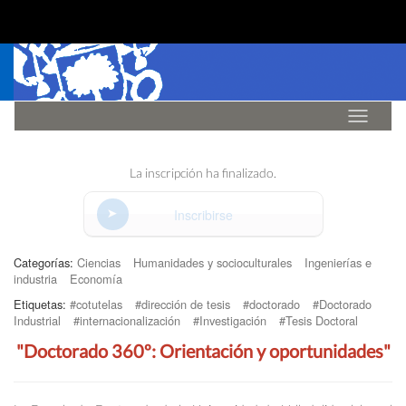
Idioma
La inscripción ha finalizado.
Inscribirse
Categorías:
Ciencias
Humanidades y socioculturales
Ingenierías e
industria
Economía
Etiquetas:
#cotutelas
#dirección de tesis
#doctorado
#Doctorado
Industrial
#internacionalización
#Investigación
#Tesis Doctoral
"Doctorado 360º: Orientación y oportunidades"