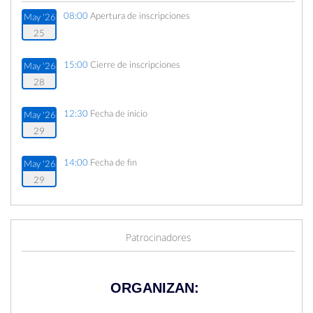
08:00
Apertura de inscripciones
May '26
25
15:00
Cierre de inscripciones
May '26
28
12:30
Fecha de inicio
May '26
29
14:00
Fecha de fin
May '26
29
Patrocinadores
ORGANIZAN: