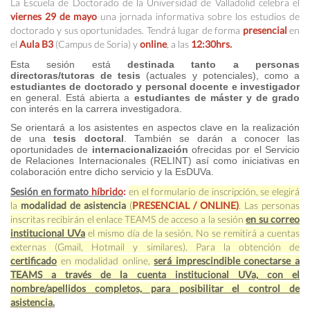
La Escuela de Doctorado de la Universidad de Valladolid celebra el
viernes 29 de mayo
una jornada informativa sobre los estudios de
doctorado y sus oportunidades. Tendrá lugar de forma
presencial
en
el
Aula B3
(Campus de Soria) y
online
, a las
12:30hrs.
Esta sesión está
destinada tanto a personas
directoras/tutoras de tesis
(actuales y potenciales), como a
estudiantes de doctorado y personal docente e investigador
en general. Está abierta a
estudiantes de máster y de grado
con interés en la carrera investigadora.
Se orientará a los asistentes en aspectos clave en la realización
de una
tesis doctoral
. También se darán a conocer las
oportunidades de
internacionalización
ofrecidas por el Servicio
de Relaciones Internacionales (RELINT) así como iniciativas en
colaboración entre dicho servicio y la EsDUVa.
Sesión en formato
híbrido
:
en el formulario de inscripción, se elegirá
la
modalidad de asistencia
(
PRESENCIAL / ONLINE)
. Las personas
inscritas recibirán el enlace TEAMS de acceso a la sesión
en
su correo
institucional UVa
el mismo día de la sesión. No se remitirá a cuentas
externas (Gmail, Hotmail y similares). Para la obtención de
certificado
en modalidad online,
será imprescindible conectarse a
TEAMS a través de la cuenta institucional UVa, con el
nombre/apellidos completos, para posibilitar el control de
asistencia
.