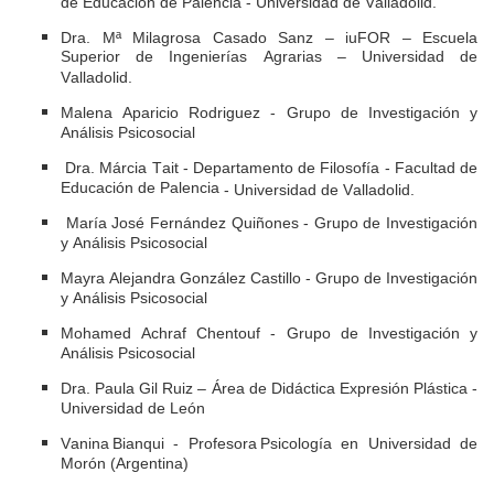
de Educación de Palencia - Universidad de Valladolid.
Dra. Mª
Milagrosa Casado Sanz –
iuFOR
– Escuela
Superior de Ingenierías Agrarias – Universidad de
Valladolid.
Malena Aparicio
Rodriguez -
Grupo de Investigación y
Análisis Psicosocial
Dra.
Márcia
Tait
-
Departamento
de
Filosofía
-
Facultad de
Educación de Palencia
-
Universidad de Valladolid.
María José Fernández
Quiñones
-
Grupo de Investigación
y Análisis Psicosocial
Mayra
Alejandra
González Castillo
-
Grupo de Investigación
y Análisis Psicosocial
Mohamed Achraf
C
hentouf
-
Grupo de Investigación y
Análisis Psicosocial
Dra. Paula Gil Ruiz –
Área de Didáctica Expresión Plástica -
Universidad de León
Vanina Bianqui
- Profesora
Psicología
en Universidad de
Morón (Argentina)