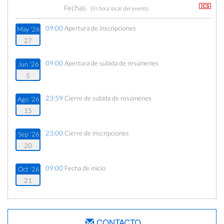
Fechas
En hora local del evento
09:00
Apertura de inscripciones
May '26
27
09:00
Apertura de subida de resúmenes
Jun '26
5
23:59
Cierre de subida de resúmenes
Ago '26
15
23:00
Cierre de inscripciones
Sep '26
20
09:00
Fecha de inicio
Oct '26
21
14:00
Fecha de fin
Oct '26
23
CONTACTO