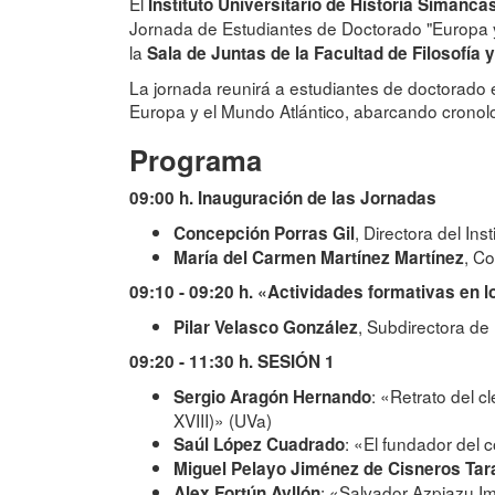
El
Instituto Universitario de Historia Simanca
Jornada de Estudiantes de Doctorado "Europa y 
la
Sala de Juntas de la Facultad de Filosofía y
La jornada reunirá a estudiantes de doctorado e 
Europa y el Mundo Atlántico, abarcando cronol
Programa
09:00 h. Inauguración de las Jornadas
, Directora del Ins
Concepción Porras Gil
, C
María del Carmen Martínez Martínez
09:10 - 09:20 h. «Actividades formativas en 
, Subdirectora de
Pilar Velasco González
09:20 - 11:30 h. SESIÓN 1
: «Retrato del c
Sergio Aragón Hernando
XVIII)» (UVa)
: «El fundador del 
Saúl López Cuadrado
Miguel Pelayo Jiménez de Cisneros Tara
: «Salvador Azpiazu Im
Alex Fortún Ayllón