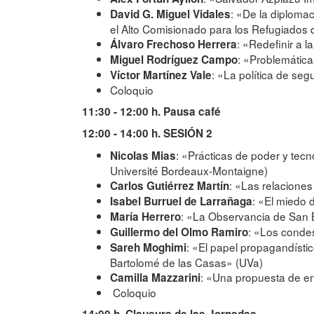
: «De la diplomac
David G. Miguel Vidales
el Alto Comisionado para los Refugiados
: «Redefinir a 
Álvaro Frechoso Herrera
: «Problemática
Miguel Rodríguez Campo
: «La política de se
Víctor Martínez Vale
Coloquio
11:30 - 12:00 h. Pausa café
12:00 - 14:00 h. SESIÓN 2
: «Prácticas de poder y tecno
Nicolas Mias
Université Bordeaux-Montaigne)
: «Las relaciones
Carlos Gutiérrez Martín
: «El miedo 
Isabel Burruel de Larrañaga
: «La Observancia de San Be
María Herrero
: «Los conde
Guillermo del Olmo Ramiro
: «El papel propagandísti
Sareh Moghimi
Bartolomé de las Casas» (UVa)
: «Una propuesta de en
Camilla Mazzarini
Coloquio