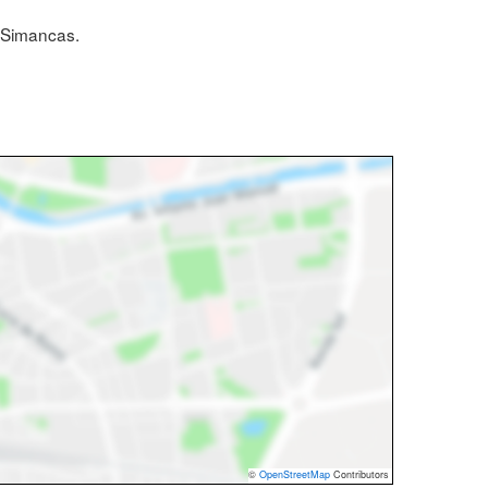
a Simancas.
©
OpenStreetMap
Contributors