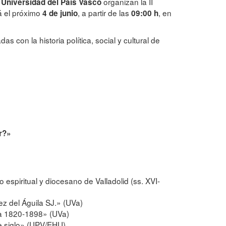
organizan la II
a Universidad del País Vasco
á el próximo
, a partir de las
, en
4 de junio
09:00 h
 con la historia política, social y cultural de
r?»
 espiritual y diocesano de Valladolid (ss. XVI-
ez del Águila SJ.» (UVa)
ba 1820-1898» (UVa)
de siglo» (UPV/EHU)