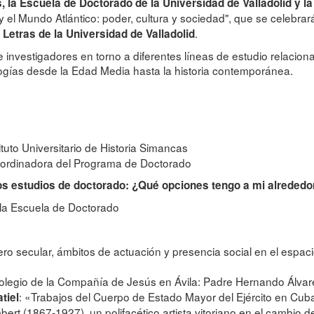
s, la Escuela de Doctorado de la Universidad de Valladolid y l
el Mundo Atlántico: poder, cultura y sociedad", que se celebrar
.
 Letras de la Universidad de Valladolid
investigadores en torno a diferentes líneas de estudio relacionadas
ogías desde la Edad Media hasta la historia contemporánea.
tituto Universitario de Historia Simancas
oordinadora del Programa de Doctorado
los estudios de doctorado: ¿Qué opciones tengo a mi alrededo
 la Escuela de Doctorado
lero secular, ámbitos de actuación y presencia social en el espacio
colegio de la Compañía de Jesús en Ávila: Padre Hernando Álvar
: «Trabajos del Cuerpo de Estado Mayor del Ejército en Cu
tiel
bert (1867-1927), un polifacético artista vitoriano en el cambio 