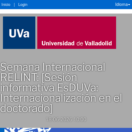
Idioma
Inicio
|
Login
Semana Internacional
RELINT: [Sesión
informativa EsDUVa:
Internacionalización en el
doctorado]
18-06-2026 10:00