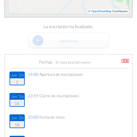
©
OpenStreetMap
Contributors
La inscripción ha finalizado.
Inscribirse
Fechas
En hora local del evento
14:00
Apertura de inscripciones
Jun '26
2
23:59
Cierre de inscripciones
Jun '26
16
10:00
Fecha de inicio
Jun '26
18