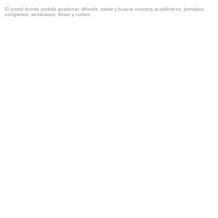
El portal donde podrás gestionar, difundir, asistir y buscar eventos académicos, jornadas,
congresos, seminarios, ferias y cursos