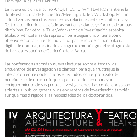
Domingo, Alba Zarza Arribas
La nueva edición del curso ARQUITECTURA Y TEATRO mantiene la
doble estructura de Encuentro/Meeting y Taller/ Workshop. Por un
lado, diversos expertos exponen las relaciones entre Arquitectura y
Teatro atendiendo a las distintas particularidades y vínculos de ambas
disciplinas. Por otro, el Taller/Workshop de investigación escénica,
titulado "Atmósferas de represión para Segismundo", tiene como
objetivo elaborar un entorno virtual partiendo de la manipulación
digital de uno real, destinado a acoger un monólogo del protagonista
de La vida es sueño de Calderón de la Barca.
Las conferencias abordan nuevas lecturas sobre el tema y los
encuentros de investigación se plantean para que fructifique la
interacción entre doctorandos e invitados, con el propósito de
beneficiarse de otros enfoques que redunden en un mayor
enriquecimiento de sus propias investigaciones. Las conferencias son
abiertas al público general y los encuentros de investigación también,
aunque más dirigidos a las necesidades de los doctorandos.