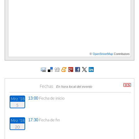
©
OpenStreetMap
Contributors
Fechas
En hora local del evento
Fecha de inicio
13:00
Mrz '18
5
Fecha de fin
17:30
Mrz '18
20