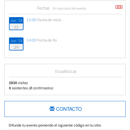
Fechas
En hora local del evento
12:00
Fecha de inicio
Jun '18
12
14:00
Fecha de fin
Jun '18
29
Estadísticas
2830
visitas
0
asistentes
(
confirmados)
0
CONTACTO
Difunde tu evento poniendo el siguiente código en tu sitio