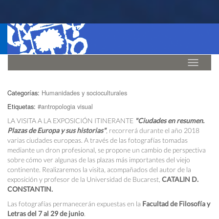
Idioma
Categorías:
Humanidades y socioculturales
Etiquetas:
#antropologia visual
LA VISITA A LA EXPOSICIÓN ITINERANTE
"Ciudades en resumen.
Plazas de Europa y sus historias"
, recorrerá durante el año 2018
varias ciudades europeas. A través de las fotografías tomadas
mediante un dron profesional, se propone un cambio de perspectiva
sobre cómo ver algunas de las plazas más importantes del viejo
continente. Realizaremos la visita, acompañados del autor de la
exposición y profesor de la Universidad de Bucarest,
CATALIN D.
CONSTANTIN.
Las fotografías permanecerán expuestas en la
Facultad de Filosofía y
Letras del 7 al 29 de junio
.