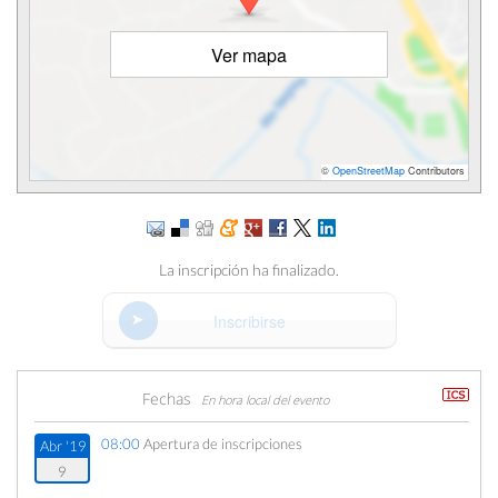
Ver mapa
©
OpenStreetMap
Contributors
La inscripción ha finalizado.
Inscribirse
Fechas
En hora local del evento
08:00
Apertura de inscripciones
Abr '19
9