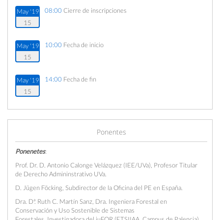
08:00
Cierre de inscripciones
May '19
15
10:00
Fecha de inicio
May '19
15
14:00
Fecha de fin
May '19
15
Ponentes
Ponenetes
:
Prof. Dr. D. Antonio Calonge Velázquez (IEE/UVa), Profesor Titular
de Derecho Admininstrativo UVa.
D. Jügen Föcking, Subdirector de la Oficina del PE en España.
Dra. Dª. Ruth C. Martín Sanz, Dra. Ingeniera Forestal en
Conservación y Uso Sostenible de Sistemas
Forestales.
Investigadora del iuFOR (ETSIIAA. Campus de Palencia)