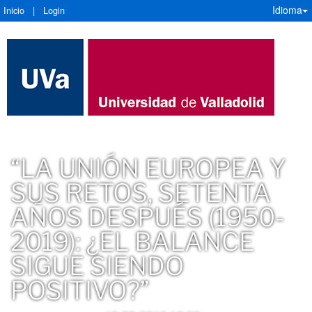
Idioma
Inicio
|
Login
“LA UNIÓN EUROPEA Y
SUS RETOS, SETENTA
AÑOS DESPUÉS (1950-
2019): ¿EL BALANCE
SIGUE SIENDO
POSITIVO?”