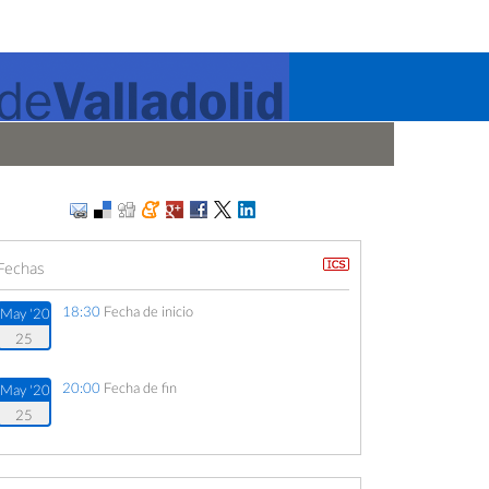
Fechas
18:30
Fecha de inicio
May '20
25
20:00
Fecha de fin
May '20
25