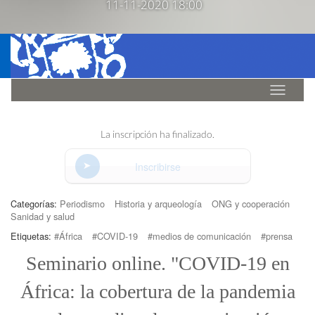
11-11-2020 18:00
Idioma
La inscripción ha finalizado.
Inscribirse
Categorías:
Periodismo
Historia y arqueología
ONG y cooperación
Sanidad y salud
Etiquetas:
#África
#COVID-19
#medios de comunicación
#prensa
Seminario online. "COVID-19 en
África: la cobertura de la pandemia