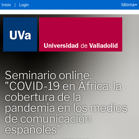
Idioma
Inicio
|
Login
Seminario online.
"COVID-19 en África: la
cobertura de la
pandemia en los medios
de comunicación
españoles"