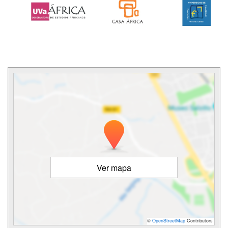
Ver mapa
©
OpenStreetMap
Contributors