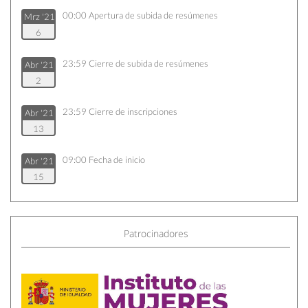
00:00
Apertura de subida de resúmenes
Mrz '21
6
23:59
Cierre de subida de resúmenes
Abr '21
2
23:59
Cierre de inscripciones
Abr '21
13
09:00
Fecha de inicio
Abr '21
15
20:00
Fecha de fin
Abr '21
16
Patrocinadores