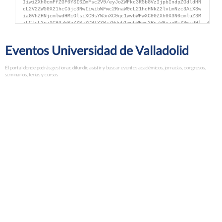
Eventos Universidad de Valladolid
Unidad de Igualdad. Universidad de Valladolid
El portal donde podrás gestionar, difundir, asistir y buscar eventos académicos, jornadas, congresos,
seminarios, ferias y cursos
Colaboradores
Centro Nacional de Investigación en Evolución Humana
(CENIEH)
Unidad de Cultura Científica y de la Innovación. Universidad
de Burgos
Unidad de Cultura Científica y de la Innovación. Universidad
de Salamanca
Universidad de Burgos