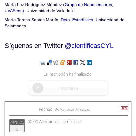
María Luz Rodríguez Méndez (
Grupo de Nanosensores,
UVASens
). Universidad de Valladolid
María Teresa Santos Martín.
Dpto. Estadística
. Universidad de
Salamanca.
Síguenos en Twitter
@cientificasCYL
La inscripción ha finalizado.
Inscribirse
Fechas
En hora local del evento
00:00
Apertura de inscripciones
Mrz '21
6