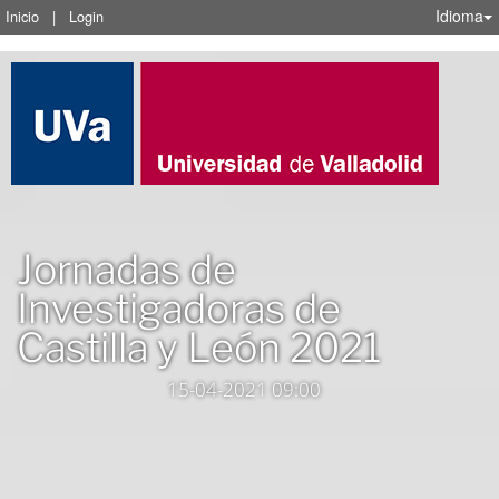
Idioma
Inicio
|
Login
Jornadas de
Investigadoras de
Castilla y León 2021
15-04-2021 09:00