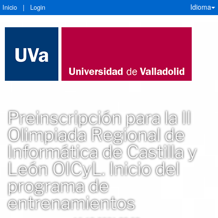
Idioma
Inicio
|
Login
Preinscripción para la II
Olimpiada Regional de
Informática de Castilla y
León OICyL. Inicio del
programa de
entrenamientos