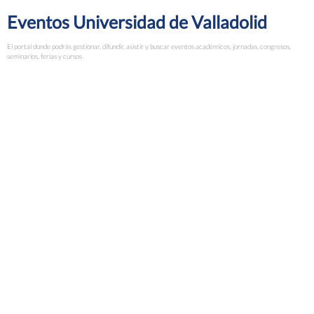
Eventos Universidad de Valladolid
El portal donde podrás gestionar, difundir, asistir y buscar eventos académicos, jornadas, congresos,
seminarios, ferias y cursos